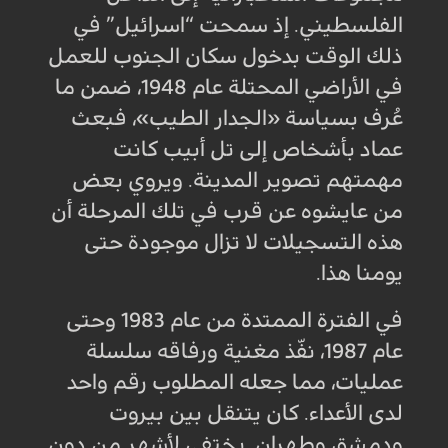
الفلسطيني. إذ سمحت “اسرائيل” في
ذلك الوقت بدخول سكان الجنوب للعمل
في الأراضي المحتلة عام 1948، ضمن ما
عُرف بسياسة «الجدار الطيب»، فبعث
عماد بأشخاص إلى تل أبيب كانت
مهمتهم تصوير المدينة. ويروي بعض
من عايشوه عن قرب في تلك المرحلة أن
هذه التسجيلات لا تزال موجودة حتى
يومنا هذا
.
في الفترة الممتدة من عام 1983 وحتى
عام 1987، نفّذ مغنية ورفاقه سلسلة
عمليات، مما جعله المطلوب رقم واحد
لدى الأعداء. كان يتنقل بين بيروت
ودمشق وطهران. يختفي لأشهر من دون