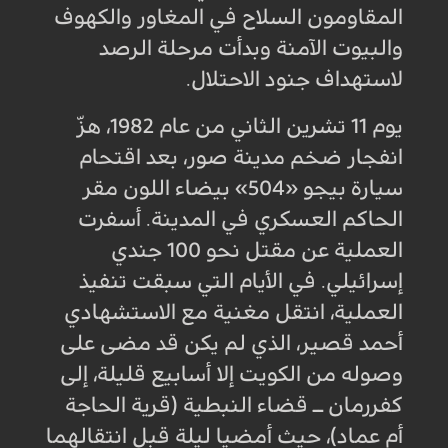
المقاومون السلاح في المغاور والكهوف
والبيوت الآمنة وبدأت مرحلة الرصد
لاستهداف جنود الاحتلال
.
يوم 11 تشرين الثاني من عام 1982، هزّ
انفجار ضخم مدينة صور، بعد اقتحام
سيارة بيجو «504» بيضاء اللون مقر
الحاكم العسكري في المدينة. أسفرت
العملية عن مقتل نحو 100 جندي
إسرائيلي. في الأيام التي سبقت تنفيذ
العملية، انتقل مغنية مع الاستشهادي
أحمد قصير، الذي لم يكن قد مضى على
وصوله من الكويت إلا أسابيع قليلة، إلى
كفررمان ــ قضاء النبطية (قرية الحاجة
أم عماد)، حيث أمضيا ليلة قبل انتقالهما