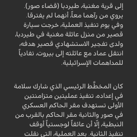
إلى قرية مغنية، طيردبا (قضاء صور).
يروي من رآهما معاً، أنهما لم يفترقا.
وفي يوم تنفيذ العملية، خرجت سيارة
قصير من منزل عائلة مغنية في طيردبا،
ولدى تفجير الاستشهادي قصير هدفه،
انتقل عماد مع عائلته إلى بيروت، تفادياً
للمداهمات الإسرائيلية.
كان المخطَّط الرئيسي الذي شارك سلامة
في إعداده، تنفيذ عمليتين متزامنتين
الأولى تستهدف مقر الحاكم العسكري
في صور والثانية مقر الحاكم بالقرب من
النبطية، إلّا أن عائقاً لوجستياً أوقف
تنفيذ الثانية. بعد العملية، التي نقلت