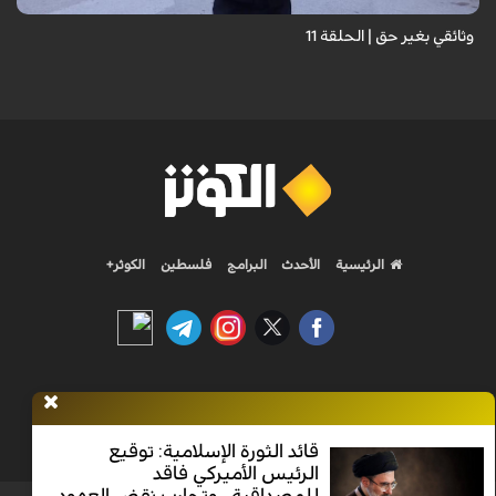
وثائقي بغير حق | الحلقة 11
الرئيسية
الأحدث
البرامج
فلسطين
الكوثر+
Nilesat 11900 V | Badr 8 11747 V | Badr5 12284 V
قائد الثورة الإسلامية: توقيع
جميع الحقوق محفوظة
الرئيس الأميركي فاقد