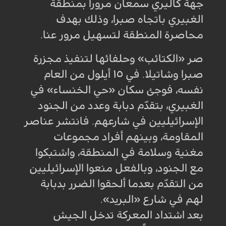
جهة كاليري سمعان مروراً بمنطقة
الغبيري باتجاه صبرا، وذلك بهدف
محاصرة المنطقة لتسهيل مرور عنا.
صر «الكتائب» وحلفائها لتنفيذ مجزرة
صبرا وشاتيلا. في ١٥ أيلول من العام
نفسه، فوجئ سكان «حي الخنساء» في
الغبيري، بتقدّم دبابة وعدد من الجنود
الإسرائيليين في شارعهم. فانتشر عناصر
المقاومة، وبينهم أفراد مجموعات
مغنية وسلامة في المنطقة، واشتبكوا
مع الجنود، وبالفعل منعوا الإسرائيليين
من التقدّم بعدما ألحقوا الضرر بدبابة
لهم في شارع «البريد».
بعد اشتداد المعركة تدخل الجيش