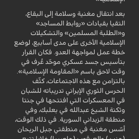
بعد انتقال مغنية وسلامة إلى البقاع،
التقيا بقيادات «روابط المساجد»
و«الطلبة المسلمين» والتشكيلات
الإسلامية الأخرى على مدى أسابيع، لوضع
خطة عمل لمواجهة العدو. فكان القرار
بتأسيس جسد عسكري موحّد عُرف في
وقت لاحق باسم «المقاومة الإسلامية».
بالتزامن مع هذه الاجتماعات، كثّف
الحرس الثوري الإيراني تدريباته للشبان
في المعسكرات التي افتتحها في جنتا
وثكنة الشيخ عبدالله في بعلبك، وفي
منطقة الزبداني السورية. في ذلك الوقت،
أسّس مغنية في منطقتي جبل الريحان
(جزين) والعرقوب (حاصبيا) خلايا تتبع