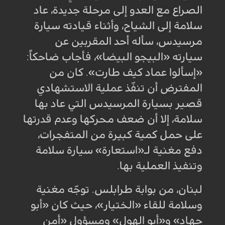
الصراع مع العدو إلى مرحلة جديدة، عاد
سلامة إلى الشياح، وأثناء قيادته سيارة
مرسيدس، سأله أحد المقربين عن
سيارته «البيجو البيضا»، فأجاب ضاحكاً:
«إسألوا عماد كيف طارت». كان من
المفترض أن تنفّذ عملية الاستشهادي
قصير بسيارة المرسيدس التي عاد بها
سلامة، إلا أن ضعف محركها وعدم قدرتها
على حمل كمية كبيرة من المتفجرات،
دفع مغنية لـ«استعارة» سيارة سلامة
وتنفيذ العملية بها
.
لبنان، من بوابة طرابلس. توجّه مغنية
وسلامة للقاء «الختيار»، حيث كان «أبو
جهاد» و«أبو الهول» ومسؤول «أمن