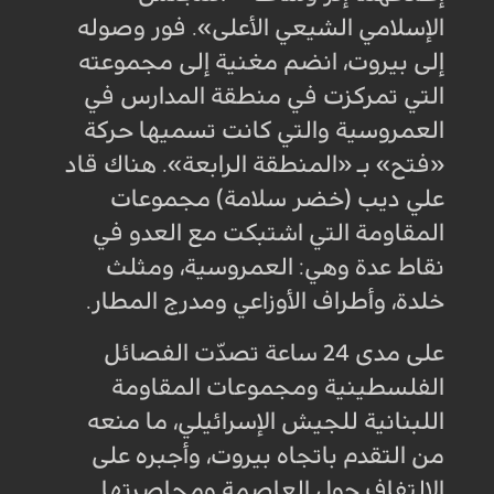
الإسلامي الشيعي الأعلى». فور وصوله
إلى بيروت، انضم مغنية إلى مجموعته
التي تمركزت في منطقة المدارس في
العمروسية والتي كانت تسميها حركة
«فتح» بـ «المنطقة الرابعة». هناك قاد
علي ديب (خضر سلامة) مجموعات
المقاومة التي اشتبكت مع العدو في
نقاط عدة وهي: العمروسية، ومثلث
خلدة، وأطراف الأوزاعي ومدرج المطار
.
على مدى 24 ساعة تصدّت الفصائل
الفلسطينية ومجموعات المقاومة
اللبنانية للجيش الإسرائيلي، ما منعه
من التقدم باتجاه بيروت، وأجبره على
الالتفاف حول العاصمة ومحاصرتها.