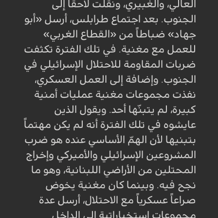
العالي، والغبيري، ونقلت لاحقاً إلى
الجنوب. بعد اجتماع طرابلس، أرسل «أبو
جهاد» ضباطاً من «القطاع الغربي»
للعمل مع مغنية. في تلك الفترة تكثفت
ضربات المقاومة للاحتلال الإسرائيلي في
الجنوب. وإضافة إلى العمل العسكري،
نفذت مجموعات مغنية عمليات أمنية
كبيرة، لم يتبنّها أحد. ويقول الذين
عايشوه في تلك الفترة أنه لم يكن مهتماً
بتبنيها لأن الهمّ الأساسي عنده هو ضرب
المشروعين الإسرائيلي والأميركي وإخراج
المحتلين من الأراضي اللبنانية، وهو ما
نجح فيه. وبينما كان مغنية يخوض
صراعاً عسكرياً مع الاحتلال، أرسل عدة
مجموعات استخباراتية إلى الداخل