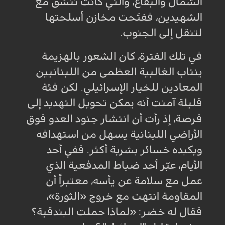
الشمال والبقاع، والتي كانت تنسّق مع
الشهيدين، ففتَحت مخازن أسلحتها
لتنقل إلى الجنوب
.
في تلك الفترة، كان الشعور بالهزيمة
ينتاب الغالبية العظمى من اللبنانيين
المعادين للخيار الإسرائيلي. لكن فئة
قليلة آمنت أنه يمكن تحويل التهديد إلى
فرصة، إذ رأت أن انتشار جنود العدو فوق
الأراضي اللبنانية يسهل من استهدافه
ويكبده خسائر بشرية أكثر. ففي أحد
الأيام، عبّر أحد ضباط المدفعية الذي
عمل مع سلامة عن يأسه، معتبراً أن
المقاومة انتهت مع خروج «الثورة»،
فقال له خضر: «لماذا حملت البندقية؟