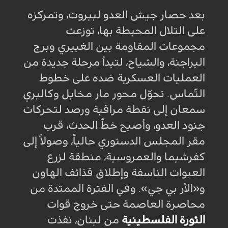
بعد حصار جيش العدو لبيروت، وتمركزه
على التلال المحيطة بها، توزعت
مجموعات المقاومة بين الغبيري وبرج
البراجنة، والشياح، لتبدأ مرحلة جديدة من
العمليات العسكرية ضده على خطوط
التّماس. تحوّل محور مار مخايل وكاليري
سمعان إلى نقطة مراقبة ورصد لتحركات
جنود العدو، وأصبح خطّ الحدث، قرب
مقر المجلس الدستوري حالياً، وصولاً إلى
كفرشيما والعمروسية، منطقة لزرع
العبوات الناسفة وإطلاق قذائف الهاون
و«الأر بي جي». وفي الفترة الممتدة من
محاصرة العاصمة حتى خروج قوات
الثورة الفلسطينية
من لبنان، نفذت