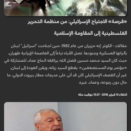
«فرصة» الاجتياح الإسرائيلي: من منظمة التحرير
الفلسطينية إلى المقاومة الإسلامية
مقالات - الكوثر: إنه حزيران من عام 1982، حين اجتاحت “اسرائيل” لبنان
بآلياتها العسكرية وجنودها. تصل الأنباء تباعاً إلى العاصمة الإيرانية طهران،
حيث كان السيد محمد حسين فضل الله، يرافقه الحاج عماد، للمشاركة في
«مؤتمر يوم المستضعفين». يقطع السيد زياته، ويقرر العودة إلى لبنان،
غير أن القصف الإسرائيلي كان قد أتى على مدرجات مطار بيروت الدولي، ما
حال دون رجوعه، وعماد، عبره.
الثلاثاء 13 فبراير 2018 - 10:27 بتوقيت مكة