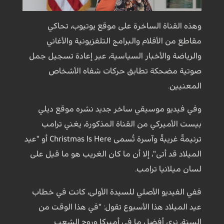
وهذه القناة الساخرة على موقع يوتيوب، تحاكي
مقاطع من الأفلام والبرامج التلفزيونية والأغاني
والرياضة والأخبار السياسية، عبر إعادة تسجيل جمل
صوتية مضحكة تطابق حركات شفاه الأشخاص
المعنيين.
وفي فيديو موسيقي ساخر جديد نشره موقع ديلي
بيست الأميركي من القناة المذكورة، يغني ترامب
ترنيمةً غريبةً وآسرة تُسمى Christmas Is Here أو "عيد
الميلاد قد أتى"، إلا أن ما كان الغريب هو ما قيل على
لسان ميلانيا ترامب.
ففي الفيديو الأصلي للسيدة الأولى، كانت في خطاب
عيد الميلاد هذا الأسبوع تقول: "في هذا الوقت من
السنة، نرى أفضل ما في أميركا وروح الشعب