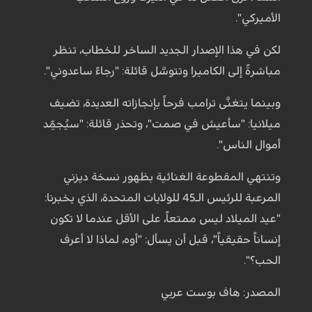
الأميركي".
لكن في هذا الإصدار الجديد الساخر للخطاب، تنظر
مباشرةً إلى الكاميرا وتتوسَّل قائلة: "رجاءً ساعدوني".
وبينما يتغنَّى ترامب فرحاً بإنجازاته العديدة، تضيف
ميلانيا: "سأعيش في صمت"، وتحذر قائلة: "سيُجمِّد
أموال الناس".
وتنتهي المقطوعة الغنائية بظهور نسخة ديزني
المرعبة للرئيس الـ45 للولايات المتحدة، الذي يخبرنا:
"عيد الميلاد ليس ممتعاً، على الأقل عندما لا تكون
إنساناً حقيقياً"، قبل أن يسأل: "أوه، لماذا لا أعرف
الحب؟".
المصدر: هاف بوست عربي