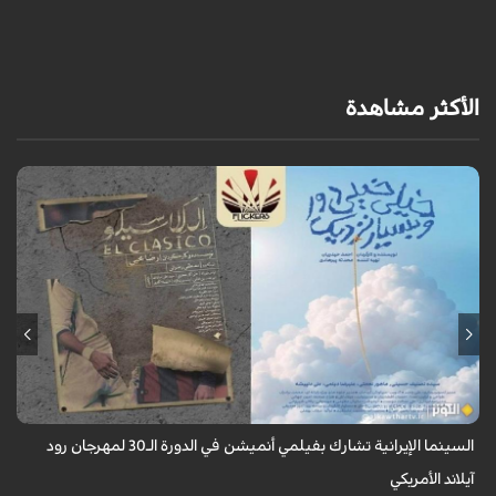
الأكثر مشاهدة
تأهل فيلمان قصيران من إنتاج "مركز سوره للشباب" للمشاركة في منافسات
مهرجان رود آيلاند السينمائي الدولي بالولايات المتحدة الأمريكية.
السينما الإيرانية تشارك بفيلمي أنميشن في الدورة الـ30 لمهرجان رود
آيلاند الأمريكي