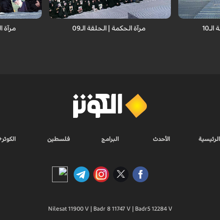
لـ10
مرآة الحكمة | الحلقة الـ09
مرآة ال
الرئيسية
الأحدث
البرامج
فلسطين
الكوثر+
Nilesat 11900 V | Badr 8 11747 V | Badr5 12284 V