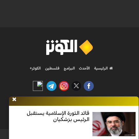
الرئيسية
الأحدث
البرامج
فلسطين
الكوثر+
Nilesat 11900 V | Badr 8 11747 V | Badr5 12284 V
قائد الثورة الإسلامية يستقبل
الرئيس بزشكيان
جميع الحقوق محفوظة