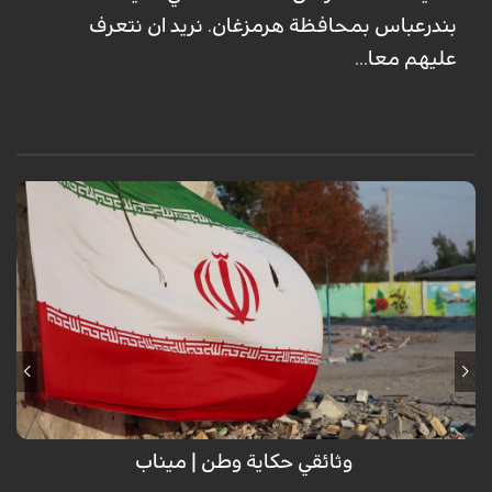
بندرعباس بمحافظة هرمزغان. نريد ان نتعرف
عليهم معا...
وثائقي حكاية وطن | ميناب