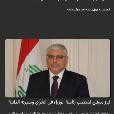
الخميس 7 إبريل 2022 - 12:51 بتوقيت مكة
ابرز مرشح لمنصب رئاسة الوزراء في العراق وسيرته الذاتية
العراق- الكوثر: برز أسم السفير العراقي لدى المملكة المتحدة البريطانية،