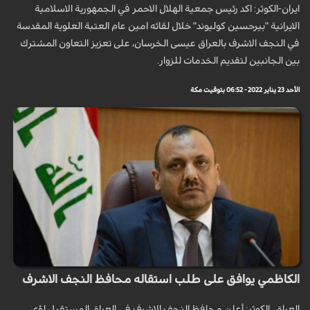
ايران-الكوثر: اكد رئيس جمعية الهلال الاحمر في الجمهورية الاسلامية
الايرانية "بيرحسين كوليوند" خلال لقائه امين عام العتبة العلوية المقدسة
في النجف الاشرف بالعراق عيسى الخرسان، على تعزيز التعاون المشترك
بين الجانبين لتقديم الخدمات للزوار.
الأحد 23 يناير 2022 - 06:52 بتوقيت مكة
الكاظمي يوافق على طلب استقاله محافظ النجف الاشرف
العراق_الكوثر: أعلن محافظ النجف الاشرف في العراق المستقيل لؤي