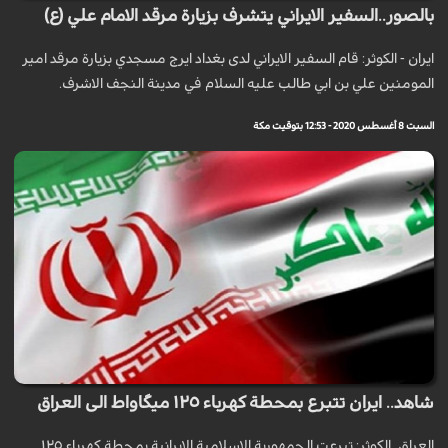
بالصور..السفير الايراني يتشرف بزيارة مرقد الامام علي (ع)
ايران - الكوثر: قام السفير الايراني لدى بغداد ايرج مسجدي بزيارة مرقد امير
المومنين علي بن ابي طالب عليه السلام في مدينة النجف الاشرف.
السبت 8 أغسطس 2020 - 12:53 بتوقيت مكة
شاهد.. ايران تتبرع بمحطة كهرباء ١٢٥ ميگاواط الى العراق
العراق_الكوثر: تبرعت الجمهورية الاسلامية الإيرانية بمحطة كهرباء ١٢٥