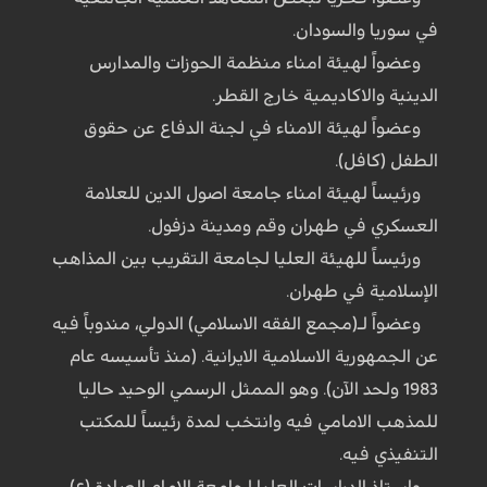
في سوريا والسودان.
وعضواً لهيئة امناء منظمة الحوزات والمدارس
الدينية والاكاديمية خارج القطر.
وعضواً لهيئة الامناء في لجنة الدفاع عن حقوق
الطفل (كافل).
ورئيساً لهيئة امناء جامعة اصول الدين للعلامة
العسكري في طهران وقم ومدينة دزفول.
ورئيساً للهيئة العليا لجامعة التقريب بين المذاهب
الإسلامية في طهران.
وعضواً لـ(مجمع الفقه الاسلامي) الدولي، مندوباً فيه
عن الجمهورية الاسلامية الايرانية. (منذ تأسيسه عام
1983 ولحد الآن). وهو الممثل الرسمي الوحيد حاليا
للمذهب الامامي فيه وانتخب لمدة رئيساً للمكتب
التنفيذي فيه.
واستاذ الدراسات العليا لجامعة الامام الصادق(ع)