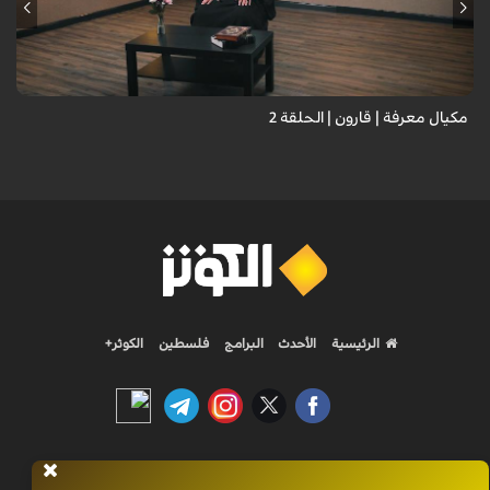
مكيال معرفة | قارون | الحلقة 2
الرئيسية
الأحدث
البرامج
فلسطين
الكوثر+
Nilesat 11900 V | Badr 8 11747 V | Badr5 12284 V