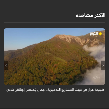
الأكثر مشاهدة
من قلب طبيعة هراز التي كانت يوماً من أجمل الموائل الطبيعية في إيران، يحذر
المعد من كارثة بيئية: "وحش الأعمال والمشاريع التدميرية تنهش بجسم
طبيعة إيران...
طبيعة هراز في مهبّ المشاريع التدميرية... جمال يُحتضر | وثائقي بلادي