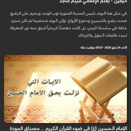
اليقين - بقلم الإعلامي ميثم ماجد
في مثل هذا اليوم، تلبس المدينة المنورة ثوب الوجد، ويخيم على البقيع
صمت يضج بالتسبيح ودموع الأرواح. نؤبّن اليوم شخصية لم تكن مجرد
حلقة في سلسلة الزمن، بل كانت مفصلاً تاريخياً انبثق منه نور المعرفة
ليبدد ظلمات الجهل والارتباك.
الأحد 24 مايو 2026 - 09:57 بتوقيت مكة
الإمام الحسين (ع) في ضوء القرآن الكريم ... مصداق المودة