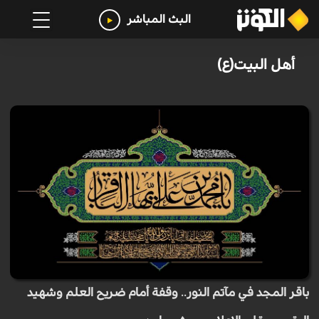
البث المباشر
أهل البيت(ع)
باقر المجد في مآتم النور.. وقفة أمام ضريح العلم وشهيد