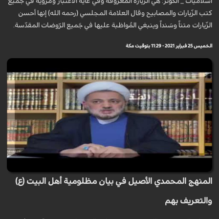
اسلاميات _ الكوثر: هي الزيارة المعروفة وفي غاية الاعتبار ومرويّة في جميع
كتب الزّيارات والمصابيح وقال العلامة المجلسي (رحمه الله) إنها أحسن
الزّيارات متناً وسَنداً وينبغي المُواظبة عليها في جَميع الرّوضات المقدّسة.
الخميس 25 فبراير 2021 - 11:29 بتوقيت مكة
المنهج المحمدي الأصيل في بيان مظلومية أهل البيت (ع)
والتعريف بهم