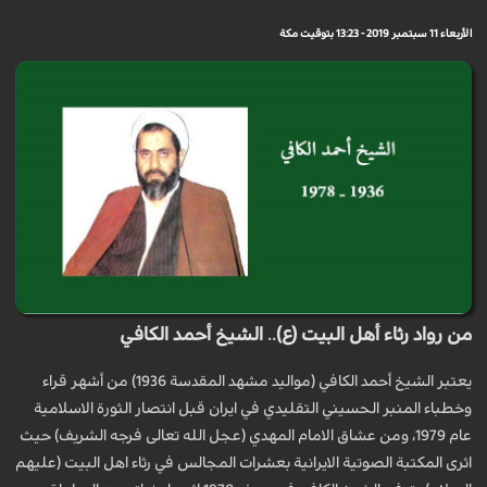
الأربعاء 11 سبتمبر 2019 - 13:23 بتوقيت مكة
من رواد رثاء أهل البيت (ع).. الشيخ أحمد الكافي
يعتبر الشيخ أحمد الكافي (مواليد مشهد المقدسة 1936) من أشهر قراء
وخطباء المنبر الحسيني التقليدي في ايران قبل انتصار الثورة الاسلامية
عام 1979، ومن عشاق الامام المهدي (عجل الله تعالى فرجه الشريف) حيث
اثرى المكتبة الصوتية الايرانية بعشرات المجالس في رثاء اهل البيت (عليهم