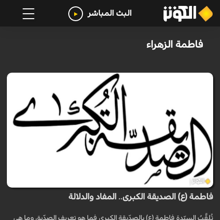
البث المباشر
فاطمة الزهراء
فاطمة (ع) الصديقة الكبرى.. المفاد والدلالة
تُلقَّبُ السيِّدة فاطمة (ع) بالصدِّيقة الكبرى فما هو تعريف الصدِّيق وما هي