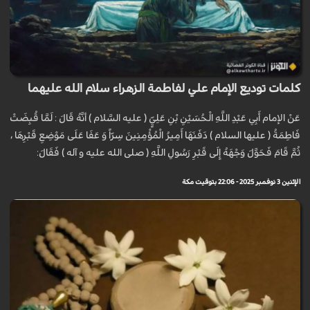
كلمات توديع الإمام علي لفاطمة الزهراء سلام الله عليهما
عَنْ الإمام أَبِي عَبْدِ اللَّهِ الْحُسَيْنِ بْنِ عَلِيٍّ ( عليه السَّلام ) أنَّهُ قَالَ : لَمَّا قُبِضَتْ
فَاطِمَةُ ( عليها السلام ) دَفَنَهَا أَمِيرُ الْمُؤْمِنِينَ سِرّاً وَ عَفَا عَلَى مَوْضِعِ قَبْرِهَا ،
ثُمَّ قَامَ فَحَوَّلَ وَجْهَهُ إِلَى قَبْرِ رَسُولِ اللَّهِ ( صلى الله عليه و آله ) فَقَالَ:
الإثنين 3 نوفمبر 2025 - 22:06 بتوقيت مكة