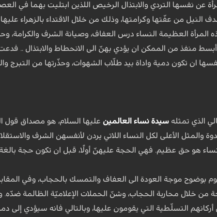
ة عن نفسها التردي والابتذال الرخيص اللذين ابتليت بهما في العصر ا
دف النيل من عفّتها وكرامتها، وذلك من خلال الاقتداء بالزهراء عليها
هذه المرأة العظيمة النساء درس العفاف، وصيانة الشرف والكرامة، 
بسط منفذ من الممكن ان يؤدي بهنّ الى الانحطاط والابتذال .. فدعت 
ا ان تكون دمية واداة بيد طلّاب الشهوات، وحذّرتها من التبرج والت
الي الذي تمثله
سيدة نساء العالمين
عليها السلام، هو مصداق قول النب
قدوة والمثل الأعلى لكل النساء اللاتي يردن لأنفسهن الشرف والاست
ساء هو حق عظيم. فهي الحجة عليهنّ أولًا، قبل ان تكون حجة بالغة
م بوضوح موجة العودة الى العفاف والتمسك بالحجاب، وفي المقابل ن
من خلال محاربة الحجاب، وشنّ الحملات الإعلاميّة الظالمة ضدّه. ولا
ركانهم التسلّطية التي يقومون عليها، وبالتالي فانه سيؤدي إلى دما