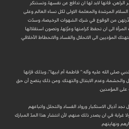
لراهن، فانها لابد لها ان تدافع عن نفسها، وتستنكر
 السلام المرشدة والمعلمة الاولى لكل نساء العالم وعلى
وحذّرتهن من الوقوع في شرك الشهوات الرخيصة، وسدّت
المرأة الى ان تحفظ كرامتها وعزّتها، وتصون استقلالها
هتك المؤديين الى الانحلال والفساد والانحطاط الأخلاقي.
ي صلى الله عليه وآله:” فاطمة أم ابيها”، وبذلك فإنها
قلال والحشمة، وعدم الابتذال والتهتك. ومن ذلك يتضح أن حق
 على المؤمنين.
جد أذيال الاستكبار ورواد الفساد والتحلل واتباعهم
 غرابة في ان يصدر ذلك منهم، لأن انتشار هذا المدّ المبارك
رهم ونهايتهم.