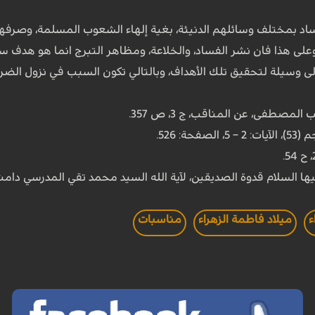
اد بمختلف وسائلهم الدنيئة، بغية إلهاء الشعوب المسلمة، وصرفها
. وعلى هذا فان نشر الفساد، والخلاعة، ومظاهر التبرج انما هو هدف
ى وسيلة لتحقيق تلك الأهداف، وبالتالي تكون السبب في نزول الضرر وا
لمصطفى، عن المناقب، ج 3، ص 357.
ها السلام قدوة الصديقين، لآية الله السيد محمد تقي المدرسي دامت 
ء
ميلاد فاطمة الزهراء
مناسبات