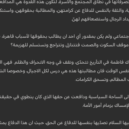
صرفاتها في نطاق المجتمع والأسرة، لتكون هذه القدوة هي المدافع
ية، والثقة بالنفس للدفاع عن كرامتهن، والمطالبة بحقوقهن، واستنكا
د الرجال واستضعافهم لهنّ.
جتماعي ولم يكن بمقدور أي احد ان يطالب بحقوقها لأسباب قاهرة، فم
 موقف السكوت والصمت فتتنازل وتتراجع وتستسلم للهزيمة؟
 فاطمة في التأريخ تتحدّى، وتقف في وجه الانحراف والظلم. فهي ال
نفس الوقت فان مطالبتها هذه هي درس لكل الاجيال، وخصوصا الشط
 المظالم، وتسحق الكرامات.
 الى الساحة السياسية ودافعت عن حقها الذي كان ينطوي في حقيقته عل
مساك بزمام أمور الأمة.
ها السلام تصدّيها بنفسها للدفاع عن الحق، حيث ان هذا الدفاع يمث