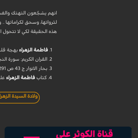
انهم يشجّعون التهتك والفس
لثرواتها، وسحق لكراماتها .
هذه الحقيقة لكي لا تتحول ال
1.
فاطمة الزهراء
بهجة قلب ا
2. القران الكريم: سورة النجم (53)، الآيات: 2 – 5، الصفحة: 526.
3. بحار الانوار ج 43 ص 291، ح 54.
4. کتاب
فاطمة الزهراء
علي
ولادة السيدة الزهرا