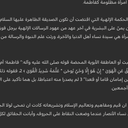
امرأة مظلومة كفاطمة.
لحكمة الإلهية التي اقتضت أن تكون الصديقة الطاهرة عليها السلام 
ن يمنّ على البشرية في آخر عهد من عهود الرسالات الإلهية برجل فوق ك
مرأة هي سيدة نساء أهل الدنيا والآخرة، ورثت علم النبوة والرسالة من
صَاحِبُكُمْ وَمَا غَوَىٰ * وَ
بحار الأنوار:” الحسن والحسين إمامان قاما أو قعدا” 3 لم يصدرا م
 أجمعين.
ان قيم ومفاهيم وتعاليم الإسلام وتشريعاته كادت ان تمحى لولا الج
نساء الأنصار عندما وضعت النقاط على الحروف، وأبانت الحقائق لكل 