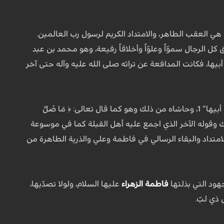
هي العقب الطاهر، والامتداد الكريم لرسول رب العالمين.
ل الرجال سموّاً وعلوّاً وأخلاقاً رفيعة، وهو محمد بن عبد
 أبيها، فكانت المدافعة عن تراثه صلى الله عليه وآله حتى آخر
وهكذا لم يكن من اللهو والعبث أو العاطفة الأبوية المحضة قوله صلى الله عليه وآله:” فاطمة؛ أم أبيها” 1، وحاشاه من ذلك وهو كما قال تعالى: ﴿ مَا ضَلَّ
مَا يَنْطِقُ عَنِ الْهَوَىٰ * إِنْ هُوَ إِلَّا وَحْيٌ يُوحَىٰ * عَلَّمَهُ شَدِيدُ الْقُوَىٰ ﴾ 2، فقوله ذلك وقوله الآخر الذي اجمع عليه أهل القبلة كما في موسوعة
نه اعتباطا، بل هما تأكيد على الامتداد والبقاء الرسالي في فاطمة وعلي والذرية الطاهرة من
هود التي بذلتها
فاطمة الزهراء
عليها السلام، ولولا تصدّيها،
ذي لبّ.