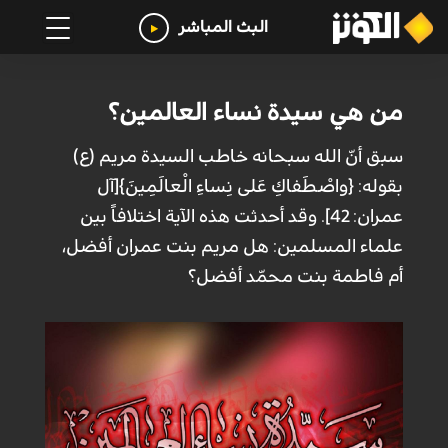
البث المباشر
من هي سيدة نساء العالمين؟
سبق أنّ الله سبحانه خاطب السيدة مريم (ع)
بقوله: {واصْطَفاكِ عَلى نِساءِ الْعالَمِينَ}[آل
عمران: 42]. وقد أحدثت هذه الآية اختلافاً بين
علماء المسلمين: هل مريم بنت عمران أفضل،
أم فاطمة بنت محمّد أفضل؟