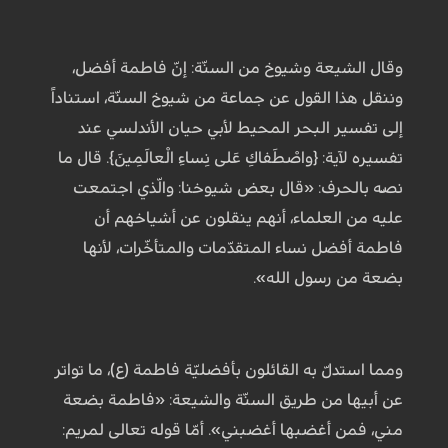
وقال الشيعة وشيوخ من السنّة: إنّ فاطمة أفضل،
وننقل هذا القول عن جماعة من شيوخ السنّة، استناداً
إلى تفسير البحر المحيط لأبي حيان الأندلسي عند
تفسيره لآية: {واصْطَفاكِ عَلى نِساءِ الْعالَمِينَ}. قال ما
نصّه بالحرف: «قال بعض شيوخنا: والّذي اجتمعت
عليه من العلماء، أنهم ينقلون عن أشياخهم أن
فاطمة أفضل نساء المتقدّمات والمتأخّرات، لأنها
بضعة من رسول الله».
ومما استدلّ به القائلون بأفضليّة فاطمة (ع)، ما تواتر
عن أبيها من طريق السنّة والشيعة: «فاطمة بضعة
مني، فمن أغضبها أغضبني». أمّا قوله تعالى لمريم: