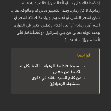
{وَاصْطَفاكِ عَلى نِساءِ الْعالَمِينَ}، فالمراد به عالم
زمانها، لا كلّ زمان، وهذا التعبير معروف ومألوف، يقال:
فلان أشعر الناس، أو أعلمهم، ويراد بذلك أنّه أشعر أو
أعلم أهل زمانه، أو أبناء أمّته، ونظيره كثير في القرآن،
ومنه قوله تعالى عن بني إسرائيل: {وَفَضَّلْناهُمْ عَلَى
الْعالَمِينَ}[الجاثية: 15].
اقرا ايضا:
السيدة فاطمة الزهراء.. قائدة بكل ما
للكلمة من معنى
من كلام السيد القائد في ذكرى
استشهاد الزهراء(ع)