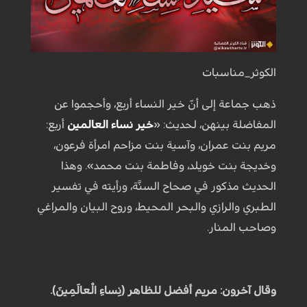
الكوثر_مناسبات
ذهب جماعة إلى أنّ خير النساء أربع، وأحجموا عن
المفاضلة بينهن، لحديث: «
خير نساء العالمين
أربع:
مريم بنت عمران، وآسية بنت مزاحم امرأة فرعون،
وخديجة بنت خويلد، وفاطمة بنت محمد». وهذا
الحديث مذكور في صحاح السنَّة، ورأيته في تفسير
الطبري والرازي والبحر المحيط، وروح البيان والمراغي
وصاحب المنار.
وقال آخرون: مريم أفضل للظاهر (نِساءِ الْعالَمِينَ).