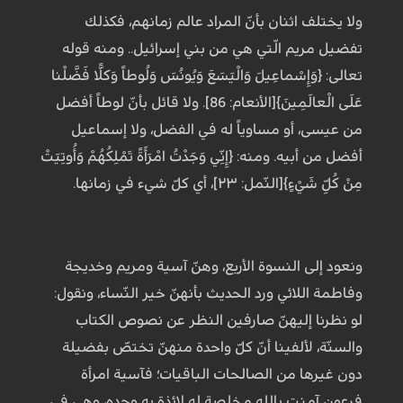
ولا يختلف اثنان بأنّ المراد عالم زمانهم، فكذلك
تفضيل مريم الّتي هي من بني إسرائيل.. ومنه قوله
تعالى: {وَإِسْماعِيلَ وَالْيَسَعَ وَيُونُسَ وَلُوطاً وَكلًّا فَضَّلْنا
عَلَى الْعالَمِينَ}[الأنعام: 86]. ولا قائل بأنّ لوطاً أفضل
من عيسى، أو مساوياً له في الفضل، ولا إسماعيل
أفضل من أبيه. ومنه: {إِنِّي وَجَدْتُ امْرَأَةً تَمْلِكُهُمْ وَأُوتِيَتْ
مِنْ كُلِّ شَيْءٍ}[النّمل: ٢٣]، أي كلّ شيء في زمانها.
ونعود إلى النسوة الأربع، وهنّ آسية ومريم وخديجة
وفاطمة اللائي ورد الحديث بأنهنّ خير النّساء، ونقول:
لو نظرنا إليهنّ صارفين النظر عن نصوص الكتاب
والسنّة، لألفينا أنّ كلّ واحدة منهنّ تختصّ بفضيلة
دون غيرها من الصالحات الباقيات؛ فآسية امرأة
فرعون آمنت بالله مخلصة له لائذة به وحده، وهي في