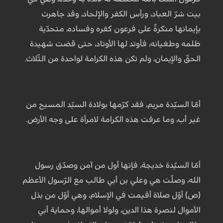
بيت شرّ العباد، ورأس الكفر والإلحاد، وقد جاهرت
بإيمانها منكرةً على فرعون كفره وفساده، متحدّية
ظلمه وطغيانه، فأوتد لها الأوتاد، حتى قضت شهيدة
الحقّ والإيمان، ولم تكن هذه الكرامة لواحدة من الثّلاث.
أمّا السيّدة مريم، فقد كرّمها بولادة السيّد المسيح من
غير أب، وما عرفت هذه الكرامة لامرأة على وجه الأرض.
أمّا السيّدة خديجة، فإنها أول من آمن وصدّق رسول
الله، وصلّت هي وعلي بن أبي طالب مع الرّسول الأعظم
(ص) أوّل صلاة أقيمت في الإسلام، وهي أوّل من بذل
الأموال لنصرة هذا الدين، ولولا أموالها، وحماية أبي