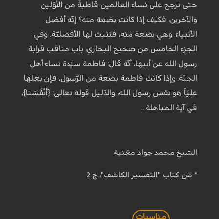
حتى ترجح على نساء العالمين قاطبةً من الأوّلين
والآخرين، فكيف إذا كانت بضعة منه؟ إنّه أفضل
الأنبياء، وهي بضعة منه، فتثبت لها الأفضليّة. وفي
الجزء الخامس من صحيح البخاري، باب مناقب قرابة
رسول الله عن أبيها، أنّه قال: فاطمة سيّدة نساء أهل
الجنّة. وإذا كانت فاطمة بضعة من الرّسول، فإن بعلها
عليّاً هو نفس رسول الله، والدّليل قوله تعالى: {أنْفُسَنا}،
في آية المباهلة...
الشيخ محمد جواد مغنية
* من كتاب "التفسير الكاشف"، ج 2
مناسبات