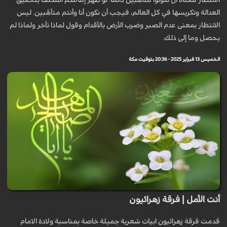
الانتظار معناه أن تكونوا متأهّبين دائماً. لو ظهر إمامكم المكلف بتحقيق
العدالة وتكريسها في كل العالم، فيجب أن نكون أنا وأنتم متأهّبين. ليس
الانتظار بمعنى عدم الصبر وضرب الأرض بالأقدام وقول لماذا تأخر ولماذا لم
يحصل وما إلى ذلك.
الخميس 13 فبراير 2025 - 20:36 بتوقيت مكة
أنت الأمل | فرقة زهرائيون
قدمت فرقة زهرائيون ابيات شعرية جميلة خاصة بمناسبة ولادة الامام