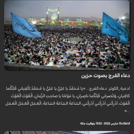
دعاء الفرج بصوت حزين
ادعية_الكوثر: دعاء الفرج... «يا مُحَمَّدُ يا عَلِيُّ يا عَلِيُّ يا مُحَمَّدُ اِكْفِياني فَاِنَّكُما
كافِيانِ، وَانْصُراني فَاِنَّكُما ناصِرانِ، يا مَوْلانا يا صاحِبَ الزَّمانِ، الْغَوْثَ الْغَوْثَ
الْغَوْثَ، اَدْرِكْني اَدْرِكْني اَدْرِكْني، السّاعَةَ السّاعَةَ السّاعَةَ، الْعَجَلَ الْعَجَلَ الْعَجَل
...»
الثلاثاء 15 مارس 2022 - 15:32 بتوقيت مكة