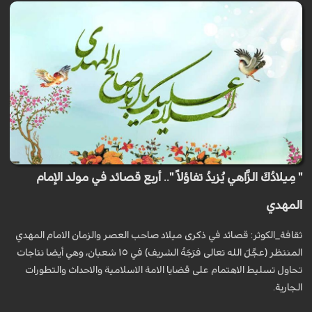
" مِيلادُكَ الزَّاهي يُزيدُ تفاؤلاً ".. أربع قصائد في مولد الإمام
المهدي
ثقافة_الكوثر: قصائد في ذكرى ميلاد صاحب العصر والزمان الامام المهدي
المنتظر (عجَّلَ الله تعالى فرَجَهُ الشريف) في ١٥ شعبان، وهي أيضا نتاجات
تحاول تسليط الاهتمام على قضايا الامة الاسلامية والاحداث والتطورات
الجارية.