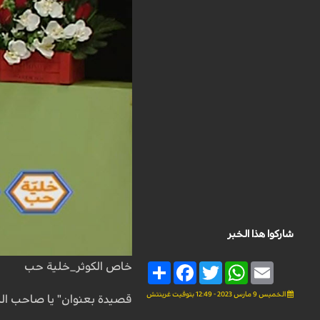
شاركوا هذا الخبر
خاص الكوثر_خلية حب
Share
Facebook
Twitter
WhatsApp
Email
الخميس 9 مارس 2023 - 12:49 بتوقيت غرينتش
قصيدة بعنوان" يا صاحب الز