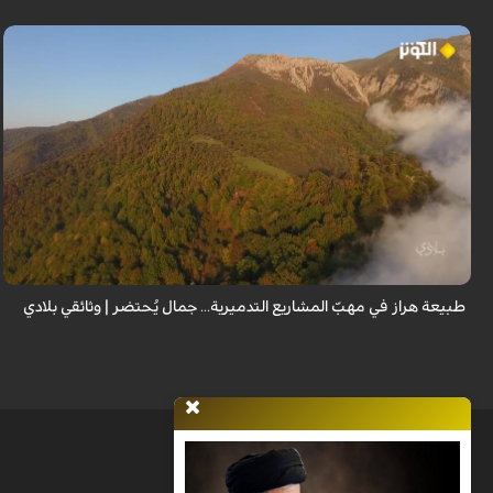
من قلب طبيعة هراز التي كانت يوماً من أجمل الموائل الطبيعية في إيران، يحذر
المعد من كارثة بيئية: "وحش الأعمال والمشاريع التدميرية تنهش بجسم طبيعة
إيران...
طبيعة هراز في مهبّ المشاريع التدميرية... جمال يُحتضر | وثائقي بلادي