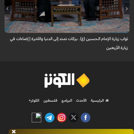
لا تقتصر زيارة الإمام الحسين (عليه السلام) على أداء شعيرةٍ إيمانية، بل تحمل
في طياتها ثوابًا عظيمًا وآثارًا مباركة تنعكس على حياة الزائر. فما هي النعم...
ثواب زيارة الإمام الحسين (ع).. بركات تمتد إلى الدنيا والآخرة | إضاءات في
زيارة الأربعين
الرئيسية
الأحدث
البرامج
فلسطين
الكوثر+