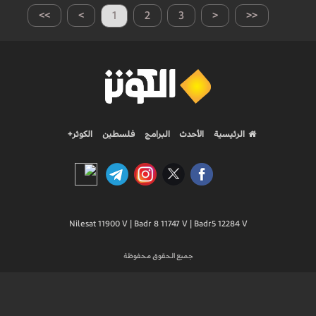
>>
>
1
2
3
<
<<
الرئيسية
الأحدث
البرامج
فلسطين
الكوثر+
Nilesat 11900 V | Badr 8 11747 V | Badr5 12284 V
جميع الحقوق محفوظة