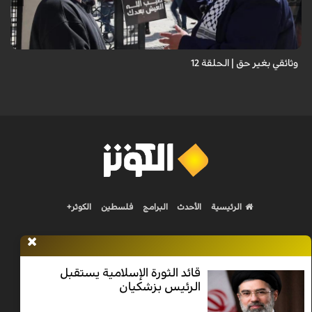
وثائقي بغير حق | الحلقة 12
الرئيسية
الأحدث
البرامج
فلسطين
الكوثر+
قائد الثورة الإسلامية يستقبل
الرئيس بزشكيان
Nilesat 11900 V | Badr 8 11747 V | Badr5 12284 V