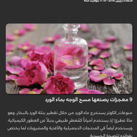
الثلاثاء 2 إبريل 2019 - 17:10 بتوقيت مكة
9 معجزات يصنعها مسح الوجه بماء الورد
منوعات_الكوثر:يستخرج ماء الورد من خلال تقطير بتلة الورد بالبخار، وهو
ماءٌ عطريّ؛ إذ يستخدم أحياناً كمُعطرٍ طبيعي بديلاً عن العطور الكيميائية.
ويستخدم أيضاً في المنتجات التجميلية والأغذية والمشروبات لما يختص
بفوائده للصحة الجسدية.