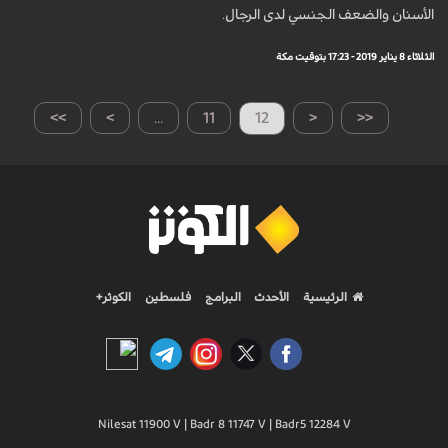
الأسنان والضعف الجنسي لدى الرجال.
الثلاثاء 8 يناير 2019 - 17:23 بتوقيت مكة
>>
>
...
11
12
<
<<
الرئيسية
الأحدث
البرامج
فلسطين
الكوثر+
Nilesat 11900 V | Badr 8 11747 V | Badr5 12284 V