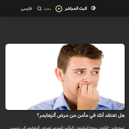
البث المباشر
فارسی
بحث
هل تعتقد أنك في مأمن من مرض ألزهايمر؟
منوعات - الكوثر: يرجع الباحثون التأثير المدمر لمرض ألزهايمر إلى ترسب