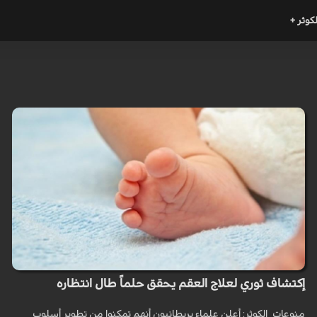
لكوثر +
إكتشاف ثوري لعلاج العقم يحقق حلماً طال انتظاره
منوعات_الكوثر: أعلن علماء بريطانيون أنهم تمكنوا من تطوير أسلوب