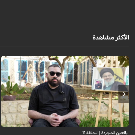
الأكثر مشاهدة
برنامج "بالعين المجردة" هو توثيق إنسانيٌّ شجاعٌ للحياة تحت وطأة الحرب، حيث
نستمع فيه إلى شهاداتٍ حيّةٍ لأشخاص عايشوا التفجيرات والدمار، فنرى بعيونهم
ت...
بالعين المجردة | الحلقة 11