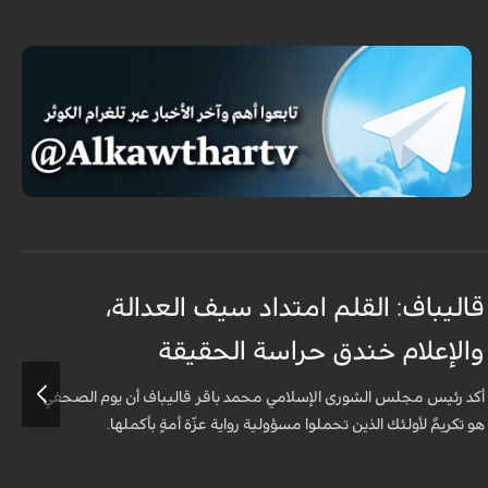
قاليباف: القلم امتداد سيف العدالة،
ا
والإعلام خندق حراسة الحقيقة
ا
ا
أكد رئيس مجلس الشورى الإسلامي محمد باقر قاليباف أن يوم الصحفي
هو تكريمٌ لأولئك الذين تحملوا مسؤولية رواية عزّة أمةٍ بأكملها.
أ
ا