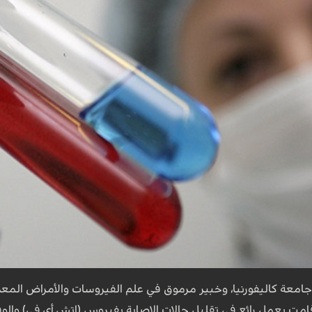
عة كاليفورنيا، وخبير مرموق في علم الفيروسات والأمراض المعدية،
 قامت بعمل رائع في تقليل حالات الإصابة بفيروس (إتش.أي.في) والو