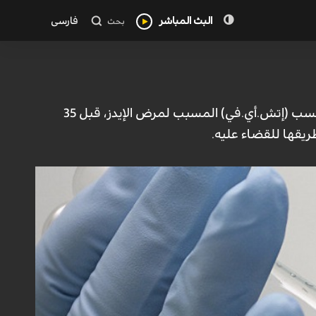
البث المباشر
فارسی
بحث
منوعات_الكوثر: أعلن جاي ليفي، أحد الأطباء الذين اكتشفوا فيروس نقص المناعة المكتسب (إتش.أي.في) المسبب لمرض الإيدز، قبل 35
ريقها للقضاء عليه.