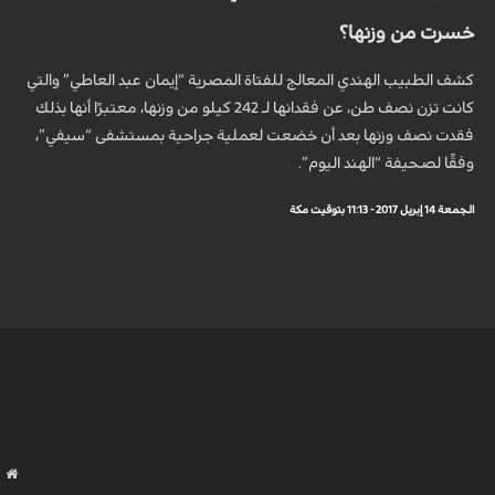
خسرت من وزنها؟
كشف الطبيب الهندي المعالج للفتاة المصرية “إيمان عبد العاطي” والتي
كانت تزن نصف طن، عن فقدانها لـ 242 كيلو من وزنها، معتبرًا أنها بذلك
فقدت نصف وزنها بعد أن خضعت لعملية جراحية بمستشفى “سيفي”،
وفقًا لصحيفة “الهند اليوم”.
الجمعة 14 إبريل 2017 - 11:13 بتوقيت مكة