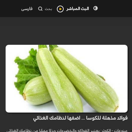
البث المباشر
فارسی
بحث
فوائد مذهلة للكوسا ... اضفها لنظامك الغذائي
منوعات - الكوثر: يعتبر الفواكه والخضروات جزءًا مهمًا من نظامك الغذائي