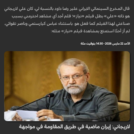
قال المخرج السينمائي الايراني علير رضا داود بالنسبة لي، كان علي لاريجاني
هو ذاته «علي» بطل فيلم «نياز»؛ فلم أجد أي مشاهد احترمني بسبب
صناعتي لهذا الفيلم كما فعل هو. باستثناء عباس كيارستمي وناصر تقوائي،
لم أرَ أحدًا استمتع بمشاهدة فيلم «نياز» مثله:
الأحد 22 مارس 2026 - 14:30 بتوقيت مكة
لاريجاني: إيران ماضية في طريق المقاومة في مواجهة