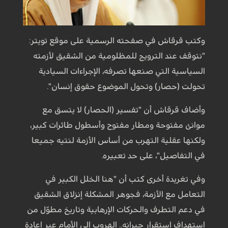
وكتب قرقاش في صفحته الرسمية على موقع تويتر:
"نتوقف عند الترويج للمظلومية من الشقيق لأزمته
السياسية التي صنعها تصرفه، الإجراءات السيادية
تحولت (حصار) وتحول الموضوع حقوق إنسان".
وأضاف قرقاش أن "تفسير (الحصار) لا يتسق مع
موانئ مفتوحة ومطار مفتوح وأسطول طائرات كبير،
ولكنها عقلية التهرب من أساس الأزمة لنتيه جميعا
في التفاصيل"، على حد تعبيره.
وفي تغريدة أخرى كتب أن "هنا الخلل الكبير في
التعامل مع الأزمة، فجوهر المشكلة إنزلاق الشقيق
في دعم التطرف والحركات الإرهابية وتاريخ مطوّل من
استهداف استقرار جيرانه.. الهروب إلى الأمام عبر إعادة