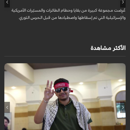
عُرِضت مجموعة كبيرة من بقايا وحطام الطائرات والمسيّرات الأمريكية
أ
والإسرائيلية التي تم إسقاطها واصطيادها من قبل الحرس الثوري.
ا
و
الأكثر مشاهدة
برنامج "بالعين المجردة" هو توثيق إنسانيٌّ شجاعٌ للحياة تحت وطأة الحرب،
حيث نستمع فيه إلى شهاداتٍ حيّةٍ لأشخاص عايشوا التفجيرات والدمار، فنرى
بعيونهم ت...