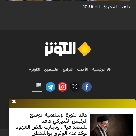
بالعين المجردة | الحلقة 10
الرئيسية
الأحدث
البرامج
فلسطين
الكوثر+
Nilesat 11900 V | Badr 8 11747 V | Badr5 12284 V
قائد الثورة الإسلامية: توقيع
الرئيس الأميركي فاقد
جميع الحقوق محفوظة
للمصداقية.. وتجارب نقض العهود
تؤكد عدم الوثوق بواشنطن