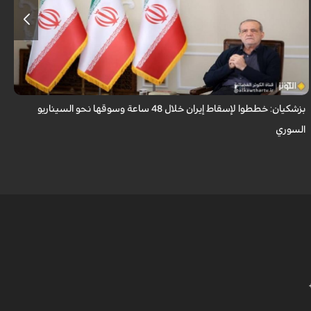
قال الرئيس الايراني مسعود بزشكيان ان الأعداء وضعوا خططًا وتصوروا أن
بإمكانهم السيطرة على إيران خلال 48 ساعة كما فعلوا مع سوريا.
بزشكيان: خططوا لإسقاط إيران خلال 48 ساعة وسوقها نحو السيناريو
و
السوري
ا