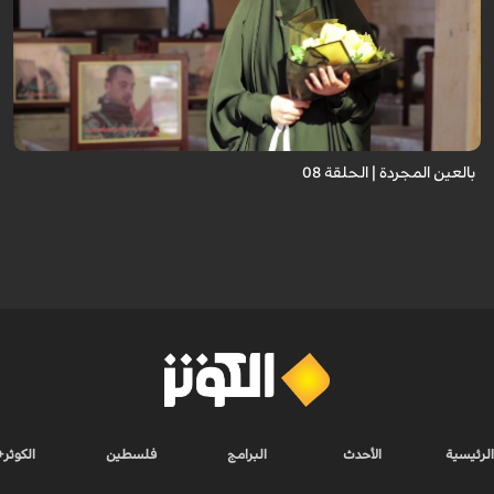
برنامج "بالعين المجردة" هو توثيق إنسانيٌّ شجاعٌ للحياة تحت وطأة الحرب، حيث
نستمع فيه إلى شهاداتٍ حيّةٍ لأشخاص عايشوا التفجيرات والدمار، فنرى بعيونهم
ت...
بالعين المجردة | الحلقة 08
الرئيسية
الأحدث
البرامج
فلسطين
الكوثر+