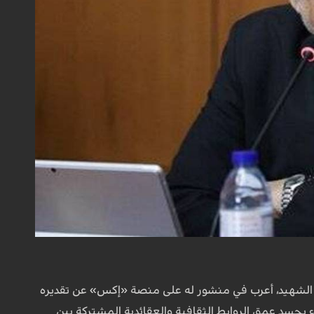
مام الشهيد، أعرب في منشور له على منصة «إكس» عن تقديره
 يجسد عمق الروابط الثقافية والعقائدية المشتركة بين