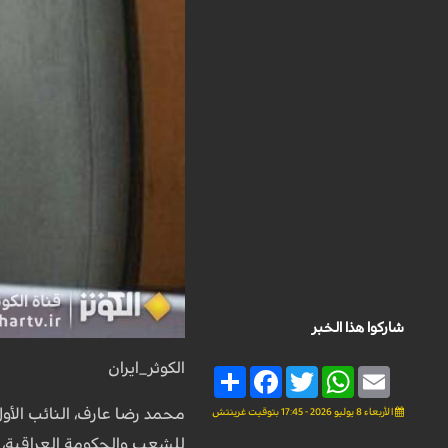
شاركوا هذا الخبر
الكوثر_ايران
Share
Facebook
Twitter
WhatsApp
Email
محمد رضا عارف، النائب الأو
الأربعاء 8 يوليو 2026 - 17:45 بتوقيت غرينتش
للشعب والحكومة العراقية، م