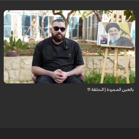
برنامج "بالعين المجردة" هو توثيق إنسانيٌّ شجاعٌ للحياة تحت وطأة الحرب، حيث
نستمع فيه إلى شهاداتٍ حيّةٍ لأشخاص عايشوا التفجيرات والدمار، فنرى بعيونهم
ت...
بالعين المجردة | الحلقة 11