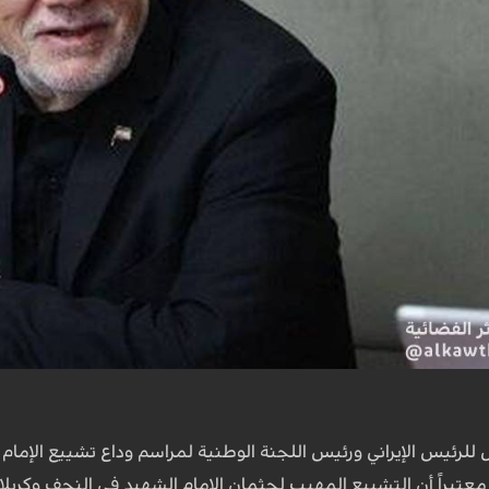
ل للرئيس الإيراني ورئيس اللجنة الوطنية لمراسم وداع تشييع الإ
عتبراً أن التشييع المهيب لجثمان الإمام الشهيد في النجف وكربلاء