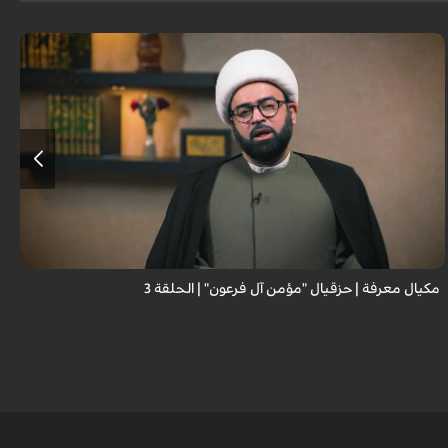
مكيال معرفة | حزقيال "مؤمن آل فرعون" | الحلقة 3
ا
ا