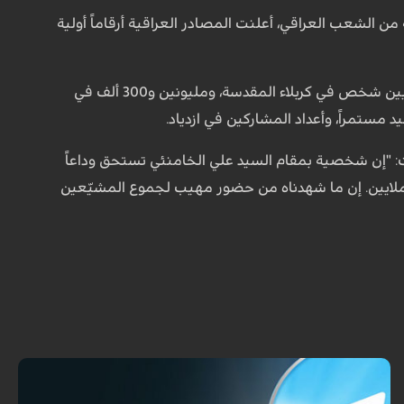
من الشعب العراقي، أعلنت المصادر العراقية أرقاماً أولية
وأفادت وسائل إعلام عراقية منها "العهد" و"المسلة" أن الأرقام حتى الآن تشير إلى مشاركة 7 ملايين شخص في كربلاء المقدسة، ومليونين و300 ألف في
 مستمراً، وأعداد المشاركين في ازدياد.
: "إن شخصية بمقام السيد علي الخامنئي تستحق وداعاً
 الملايين. إن ما شهدناه من حضور مهيب لجموع المشيّعين