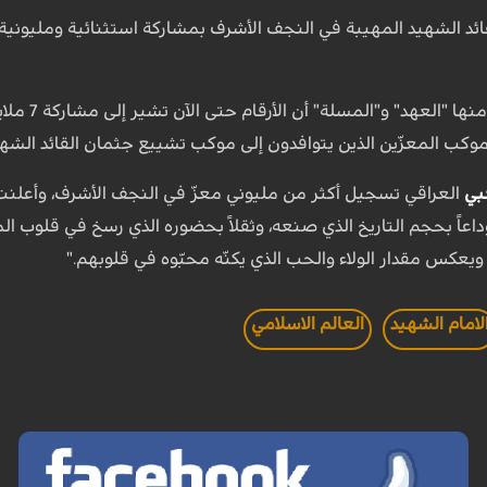
ائد الشهيد المهيبة في النجف الأشرف بمشاركة استثنائية ومليونية 
موكب المعزّين الذين يتوافدون إلى موكب تشييع جثمان القائد الشهيد
بي
العراقي تسجيل أكثر من مليوني معزّ في النجف الأشرف، وأعلنت
وداعاً بحجم التاريخ الذي صنعه، وثقلاً بحضوره الذي رسخ في قلوب
، ويعكس مقدار الولاء والحب الذي يكنّه محبّوه في قلوبهم."
لامام الشهيد
العالم الاسلامي