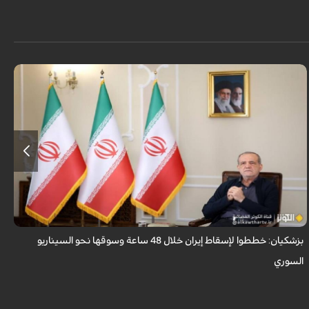
قال الرئيس الايراني مسعود بزشكيان ان الأعداء وضعوا خططًا وتصوروا أن
بإمكانهم السيطرة على إيران خلال 48 ساعة كما فعلوا مع سوريا.
بزشكيان: خططوا لإسقاط إيران خلال 48 ساعة وسوقها نحو السيناريو
و
السوري
ا