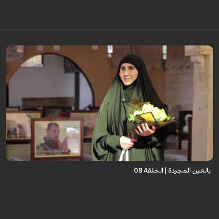
برنامج "بالعين المجردة" هو توثيق إنسانيٌّ شجاعٌ للحياة تحت وطأة الحرب، حيث
نستمع فيه إلى شهاداتٍ حيّةٍ لأشخاص عايشوا التفجيرات والدمار، فنرى بعيونهم
ت...
بالعين المجردة | الحلقة 08