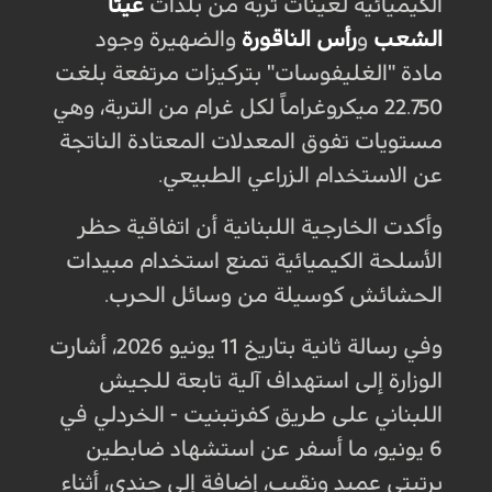
الكيميائية لعينات تربة من بلدات
عيتا
الشعب
و
رأس الناقورة
والضهيرة وجود
مادة "الغليفوسات" بتركيزات مرتفعة بلغت
22.750 ميكروغراماً لكل غرام من التربة، وهي
مستويات تفوق المعدلات المعتادة الناتجة
عن الاستخدام الزراعي الطبيعي.
وأكدت الخارجية اللبنانية أن اتفاقية حظر
الأسلحة الكيميائية تمنع استخدام مبيدات
الحشائش كوسيلة من وسائل الحرب.
وفي رسالة ثانية بتاريخ 11 يونيو 2026، أشارت
الوزارة إلى استهداف آلية تابعة للجيش
اللبناني على طريق كفرتبنيت - الخردلي في
6 يونيو، ما أسفر عن استشهاد ضابطين
برتبتي عميد ونقيب، إضافة إلى جندي، أثناء