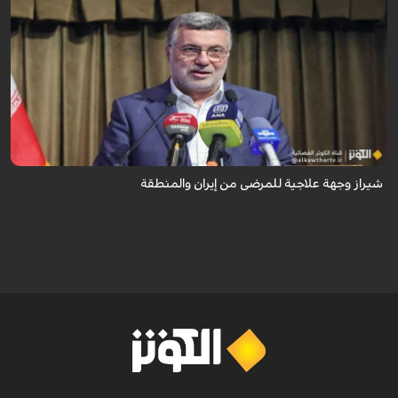
تُعدّ المراكز العلاجية في شيراز، بدعم من كفاءاتها المتخصّصة وتقنياتها الحديثة،
وجهةً للمرضى من داخل إيران وخارجها.
شيراز وجهة علاجية للمرضى من إيران والمنطقة