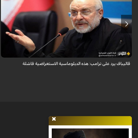
أكد رئيس مجلس الشورى الإسلامي الإيراني أن التصريحات الاستعراضية
والتهديدات المتكررة لم تعد تُجدي نفعاً، واصفاً إياها بالدبلوماسية الفاشلة.
قاليباف يرد على ترامب: هذه الدبلوماسية الاستعراضية فاشلة