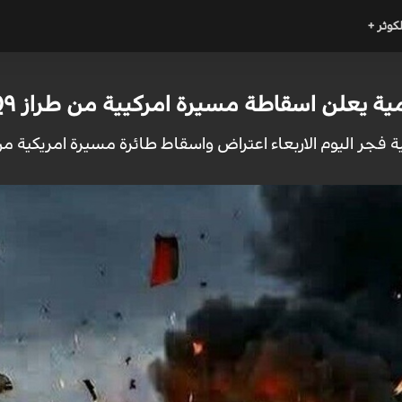
لكوثر +
ية يعلن اسقاطة مسيرة امركيية من طراز MQ۹
يوم الاربعاء اعتراض واسقاط طائرة مسيرة امريكية من طراز MQ۹ بمحافظة بوشهر جنو