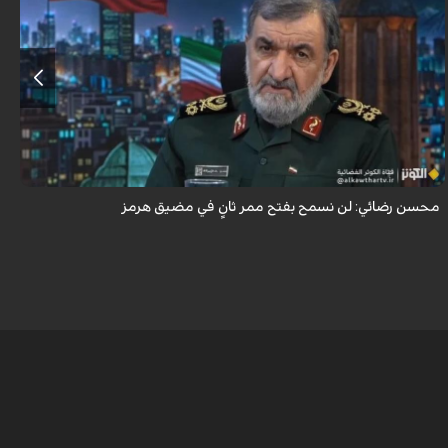
أكد اللواء محسن رضائي أن إيران لن تسمح بفتح ممر ثانٍ في مضيق هرمز.
محسن رضائي: لن نسمح بفتح ممر ثانٍ في مضيق هرمز
ه