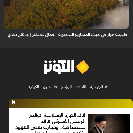
من قلب طبيعة هراز التي كانت يوماً من أجمل الموائل الطبيعية في إيران، يحذر
المعد من كارثة بيئية: "وحش الأعمال والمشاريع التدميرية تنهش بجسم
طبيعة إيران...
طبيعة هراز في مهبّ المشاريع التدميرية... جمال يُحتضر | وثائقي بلادي
الرئيسية
الأحدث
البرامج
فلسطين
الكوثر+
قائد الثورة الإسلامية: توقيع
الرئيس الأميركي فاقد
Nilesat 11900 V | Badr 8 11747 V | Badr5 12284 V
للمصداقية.. وتجارب نقض العهود