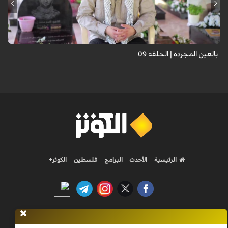
برنامج "بالعين المجردة" هو توثيق إنسانيٌّ شجاعٌ للحياة تحت وطأة الحرب،
حيث نستمع فيه إلى شهاداتٍ حيّةٍ لأشخاص عايشوا التفجيرات والدمار، فنرى
بعيونهم ت...
بالعين المجردة | الحلقة 09
الرئيسية
الأحدث
البرامج
فلسطين
الكوثر+
Nilesat 11900 V | Badr 8 11747 V | Badr5 12284 V