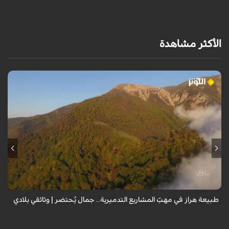
الأكثر مشاهدة
من قلب طبيعة هراز التي كانت يوماً من أجمل الموائل الطبيعية في إيران، يحذر
المعد من كارثة بيئية: "وحش الأعمال والمشاريع التدميرية تنهش بجسم
طبيعة إيران...
طبيعة هراز في مهبّ المشاريع التدميرية... جمال يُحتضر | وثائقي بلادي