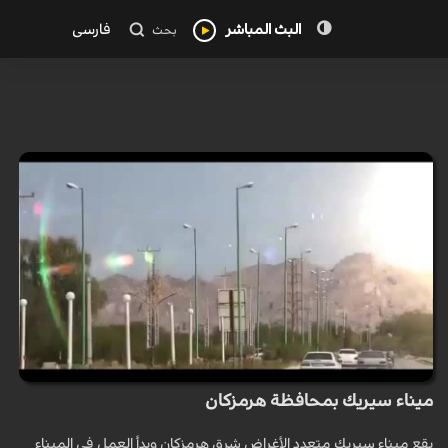
البث المباشر
فارسی
بحث
ميناء سيريك بمحافظة هرمزكان
يقع ميناء سيريك متعدد الأغراض شرق هرمزكان وبدأ العمل في الميناء