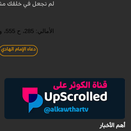
لم تجعل في خلقك مثله
الأمالي: 285، ح 555، و 280، ح 538، قطعة منه. عنه مدينة المعاجز: 7/ 436، ح 2437
دعاء الإمام الهادي
أهم الأخبار