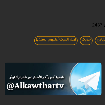
لهادي
حديث
اهل البيت(عليهم السلام)