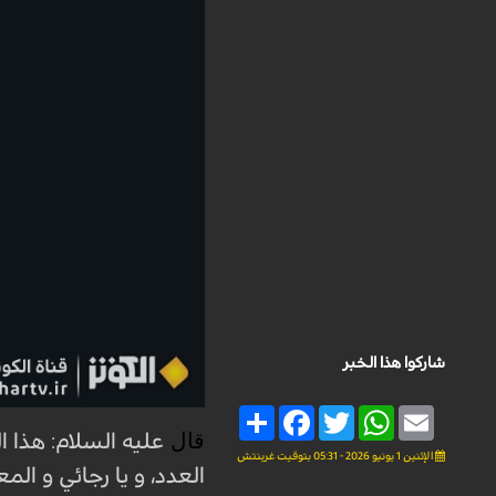
شاركوا هذا الخبر
Share
Facebook
Twitter
WhatsApp
Email
قال
عليه السلام: هذا ال
الإثنين 1 يونيو 2026 - 05:31 بتوقيت غرينتش
العدد، و يا رجائي و الم