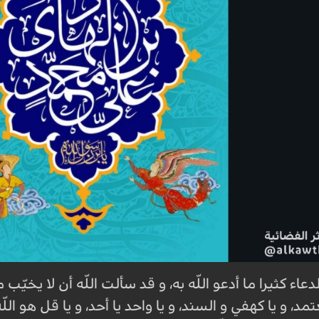
دعاء كثيرا ما أدعو اللّه به، و قد سألت اللّه أن لا يخي
عتمد، و يا كهفي و السند، و يا واحد يا أحد، و يا قل هو ا