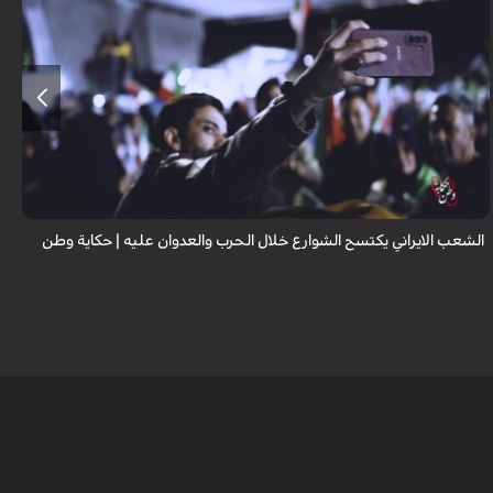
يظهر المقطع مشهداً فريداً من إيران حيث تمتلئ الشوارع بحشود هائلة من
الناس في الوقت الذي يختبئ فيه الآخرون في الملاجئ أو يفرون من القواعد
العسكرية. ظرو...
الشعب الايراني يكتسح الشوارع خلال الحرب والعدوان عليه | حكاية وطن
ا