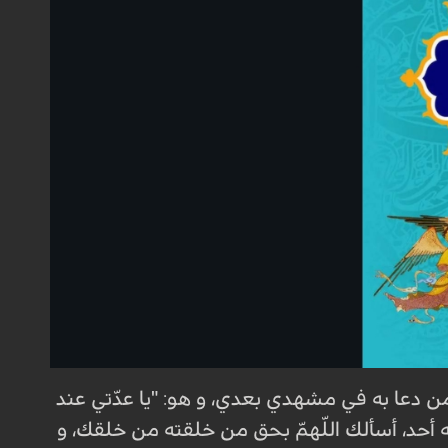
ّب من دعا به في مشهدي بعدي، و هو: "يا عدّتي عند
للّه أحد، أسألك اللّهمّ بحق من خلقته من خلقك، و