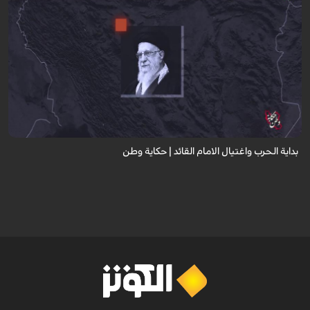
يوثق المقطع بداية الحرب الأمريكية الإسرائيلية على إيران . في اليوم الأول،
اغتيلالامام القائد السيد علي الخامنئي مع كبار القادة العسكريين، وفي نفس
اليو...
بداية الحرب واغتيال الامام القائد | حكاية وطن