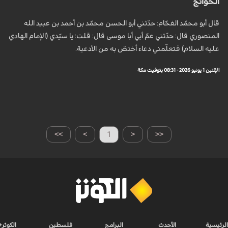
الحوائج
قال أبو محمّد الفحّام: حدّثني أبو الحسن محمّد بن أحمد بن عبيد الله
المنصوري قال: حدّثني عمّ أبي أبا موسى قال: قلت: يا سيّدي (الإمام الهادي
عليه السلام) فتعلّمني دعاء أختصّ به من الأدعية.
الإثنين 1 يونيو 2026 - 08:31 بتوقيت مكة
>>
>
1
<
<<
الرئيسية
الأحدث
البرامج
فلسطين
الكوثر+