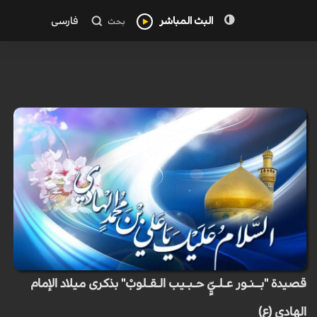
البث المباشر
فارسی
بحث
قصيدة "بــنـور عـلـيٍّ حـبـيب الـقـلوبْ" بذكرى ميلاد الإمام
الهادي (ع)