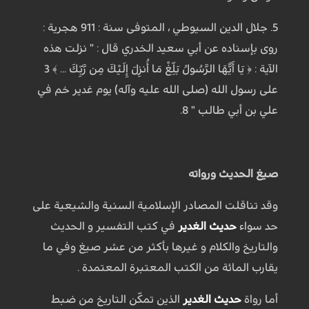
5. جلال الدين السيوطي ، المتوفى سنة : 911 هجرية :
روى بإسناده عن أبي سعيد الخدري قال : " نزلت هذه
الآية : ﴿ يَا أَيُّهَا الرَّسُولُ بَلِّغْ مَا أُنزِلَ إِلَيْكَ مِن رَّبِّكَ ... ﴾ 3
على رسول الله (صلى الله عليه وآله) يوم غدير خم في
علي بن أبي طالب " 8.
صيغ الحديث ورواته
وقد تناقلت المصادر الإسلامية السنية والشيعية على
حد سواء
حديث الغدير
في كتب التفسير و الحديث
والتاريخ والكلام و غيرها بأكثر من عشر صيغ وفي ما
يقارب المائة من الكتب المعتبرة المعتمدة .
أما رواة
حديث الغدير
الذين تمكّن التاريخ من ضبط