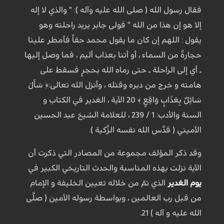
فقال رسول الله ( صلى الله عليه وآله ): " والذي لا إله
إلا هو إن هذا من الله " فولى جابر يريد راحلته وهو
يقول : اللهم إن كان ما يقول محمد حقاً فأمطر علينا
حجارةً من السماء ، أو أتنا بعذاب أليم ، فما وصل إليها
ـ أي إلى الراحلة ـ حتى رماه الله بحجرٍ فسقط على
هامته و خرج من دبره وقتله ، وأنزل الله تعالى:﴿ سَأَلَ
سَائِلٌ بِعَذَابٍ وَاقِعٍ ﴾ 20 الآية ، الغدير في الكتاب و
السنة والأدب: 1 / 239 ، للعلامة الشيخ عبد الحسين
الأميني ( قدَّس الله نفسه الزَّكية ).
وقد ذكر المؤلف مجموعة من المصادر التي ذكرت أن
الآية نزلت بهذه المناسبة والحدث التاريخي الكبير في
يوم الغدير
الذي تمّ من خلاله تعيين الخليفة و الإمام
من قبل رب العالمين ، وبواسطة رسوله الأمين ( صلَّى
الله عليه و آله ) 21.