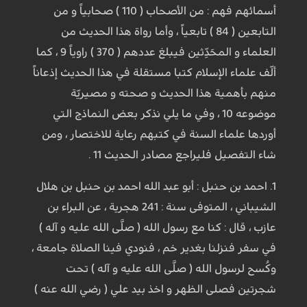
أسمائهم فهم : من الأصحاب ( 110 ) صحابياً و من
التابعين ( 84 ) تابعياً ، وأما رواة هذا الحديث من
العلماء و المحَدِّثين فيبلغ عددهم ( 370 ) راوياً 9 ، كما
ألّف علماء الإسلام كتبا مستقلة في هذا الحديث إذعاناً
منهم بأهمية هذا الحديث و صحته و مصيريّة
موضوعه 10 ، وفي ما يلي نذكر بعض النماذج التي
أوردها علماء السنة في كتبهم رعاية للاختصار ، ومن
شاء التفصيل فليراجع مصادر الحديث 11 .
1. احمد بن حنبل : أبو عبد الله احمد بن حنبل بن هلال
الشيباني ، المتوفى سنة : 241 هجرية ، عن البراء بن
عازب ، قال : كنا مع رسول الله ( صلَّى الله عليه و آله )
في سفر فنزلنا بغدير خم ، فنودي فينا الصلاة جامعة ،
وكُسح لرسول الله ( صلَّى الله عليه و آله ) تحت
شجرتين فصلى الظهر و اخذ بيد علي ( رضي الله عنه )