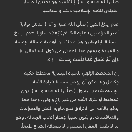
صلَّى الله عليه و آله ) بإبلاغه ، و هو تعيين المسار
القيادي للامة الإسلامية دينيا و سياسيا.
عدم إبلاغ النبي ( صلَّى الله عليه و آله ) الناسَ بولاية
أمير المؤمنين ( عليه السَّلام ) يُعدّ مساويا لعدم تبليغ
الرسالة الإلهية ، و هذا مما يُبين أهمية مسالة الإمامة
و القيادة و يفهم هذا المعنى من قول الله تعالى : ﴿ ...
وَإِن لَّمْ تَفْعَلْ فَمَا بَلَّغْتَ رِسَالَتَهُ ... ﴾ 3.
إن المخطط الإلهي للحياة البشرية مخطط حكيم
وكامل ولا يمكن أن يهمل مسالة قيادة الأمة
الإسلامية بعد الرسول ( صلَّى الله عليه و آله ) بدون
تخطيط أو يترك الأمة من غير راعٍ و ولي ، وهذا مما
يدفع بالأمة إلى الانزلاق نحو هاوية الفتن والصراعات
والتناقضات ، و يكون سبباً لإهدار أتعاب الرسالة ، وهو
ما لا يقبله العقل السليم و لا يصدقه الشرع طبعاً.