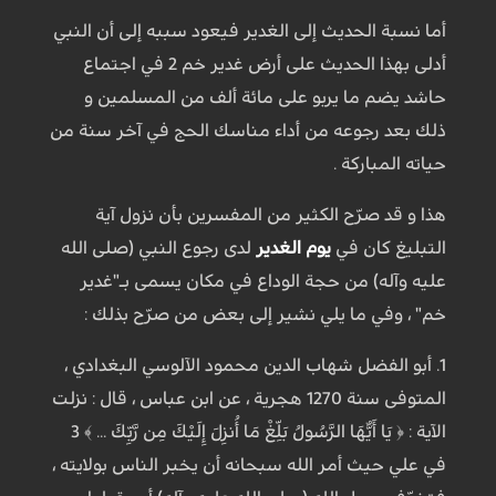
أما نسبة الحديث إلى الغدير فيعود سببه إلى أن النبي
أدلى بهذا الحديث على أرض غدير خم 2 في اجتماع
حاشد يضم ما يربو على مائة ألف من المسلمين و
ذلك بعد رجوعه من أداء مناسك الحج في آخر سنة من
حياته المباركة .
هذا و قد صرّح الكثير من المفسرين بأن نزول آية
التبليغ كان في
يوم الغدير
لدى رجوع النبي (صلى الله
عليه وآله) من حجة الوداع في مكان يسمى بـ"غدير
خم" ، وفي ما يلي نشير إلى بعض من صرّح بذلك :
1. أبو الفضل شهاب الدين محمود الآلوسي البغدادي ،
المتوفى سنة 1270 هجرية ، عن ابن عباس ، قال : نزلت
الآية : ﴿ يَا أَيُّهَا الرَّسُولُ بَلِّغْ مَا أُنزِلَ إِلَيْكَ مِن رَّبِّكَ ... ﴾ 3
في علي حيث أمر الله سبحانه أن يخبر الناس بولايته ،