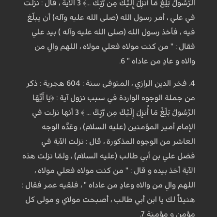
الرَّسُولُ بَلِّغْ مَا أُنزِلَ إِلَيْكَ مِن رَّبِّكَ ...﴾ 3 الآية ، قال : نزلت
في علي ، أمر رسول الله (صلى الله عليه وآله) أن يبلّغ
فيه ، فأخذ رسول الله (صلى الله عليه وآله ) بيد علي
فقال : " من كنت مولاه فعلي مولاه ، اللهم والِ من
والاه و عادِ من عاداه " 6.
4. فخر الدين الرازي ، المتوفى سنة : 604 هجرية : ذكر
من جملة الوجوه الواردة في سبب نزول آية : ﴿يَا أَيُّهَا
الرَّسُولُ بَلِّغْ مَا أُنزِلَ إِلَيْكَ مِن رَّبِّكَ ... ﴾ 3 أنها نزلت في
الإمام أمير المؤمنين (عليه السلام) ، وعَدَّه الوجه
العاشر من الوجوه المذكورة ، قال : نزلت الآية في
فضل علي بن أبي طالب (عليه السلام) ، ولمّا نزلت هذه
الآية أخذ بيده و قال : " من كنت مولاه فعلي مولاه ،
اللهم والِ من والاه وعادِ من عاداه " ، فلقيه عمر فقال :
هنيئاً لك يا ابن أبي طالب ، أصبحت مولاي و مولى كل
مؤمن و مؤمنة 7.