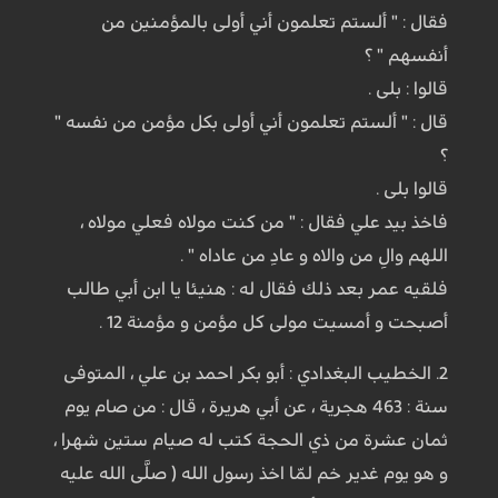
فقال : " ألستم تعلمون أني أولى بالمؤمنين من
أنفسهم " ؟
قالوا : بلى .
قال : " ألستم تعلمون أني أولى بكل مؤمن من نفسه "
؟
قالوا بلى .
فاخذ بيد علي فقال : " من كنت مولاه فعلي مولاه ،
اللهم والِ من والاه و عادِ من عاداه " .
فلقيه عمر بعد ذلك فقال له : هنيئا يا ابن أبي طالب
أصبحت و أمسيت مولى كل مؤمن و مؤمنة 12 .
2. الخطيب البغدادي : أبو بكر احمد بن علي ، المتوفى
سنة : 463 هجرية ، عن أبي هريرة ، قال : من صام يوم
ثمان عشرة من ذي الحجة كتب له صيام ستين شهرا ،
و هو يوم غدير خم لمّا اخذ رسول الله ( صلَّى الله عليه