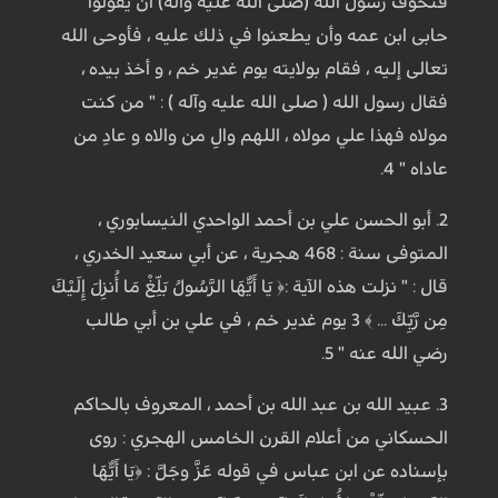
فتخوّف رسول الله (صلى الله عليه وآله) أن يقولوا
حابى ابن عمه وأن يطعنوا في ذلك عليه ، فأوحى الله
تعالى إليه ، فقام بولايته يوم غدير خم ، و أخذ بيده ،
فقال رسول الله ( صلى الله عليه وآله ) : " من كنت
مولاه فهذا علي مولاه ، اللهم والِ من والاه و عادِ من
عاداه " 4.
2. أبو الحسن علي بن أحمد الواحدي النيسابوري ،
المتوفى سنة : 468 هجرية ، عن أبي سعيد الخدري ،
قال : " نزلت هذه الآية :﴿ يَا أَيُّهَا الرَّسُولُ بَلِّغْ مَا أُنزِلَ إِلَيْكَ
مِن رَّبِّكَ ... ﴾ 3 يوم غدير خم ، في علي بن أبي طالب
رضي الله عنه " 5.
3. عبيد الله بن عبد الله بن أحمد ، المعروف بالحاكم
الحسكاني من أعلام القرن الخامس الهجري : روى
بإسناده عن ابن عباس في قوله عَزَّ وجَلَّ : ﴿يَا أَيُّهَا