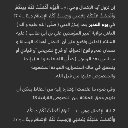
إن نزول آية الإكمال وهي : ﴿ ... الْيَوْمَ أَكْمَلْتُ لَكُمْ دِينَكُمْ
وَأَتْمَمْتُ عَلَيْكُمْ نِعْمَتِي وَرَضِيتُ لَكُمُ الإِسْلاَمَ دِينًا ... ﴾ 17
في
يوم الغدير
بعد إبلاغ النبي ( صلَّى الله عليه و آله )
الناسَ بولاية أمير المؤمنين علي بن أبي طالب ( عليه
السَّلام ) لدليل واضح على أن اكتمال أهداف الرسالة و
ضمان عدم وقوع انحرافٍ أو فراغٍ تشريعي أو قيادي أو
سياسي بعد الرسول ( صلَّى الله عليه و آله ) ، إنما
يتحقق في حالة استمرارية القيادة المنصوبة
والمنصوص عليها من قبل الله.
وفي ضوء ما تقدمت الإشارة إليه من النقاط يمكن أن
نفهم عمق العلاقة بين النصوص القرآنية 18.
2. آية الإكمال وهي : ﴿ ... الْيَوْمَ أَكْمَلْتُ لَكُمْ دِينَكُمْ
وَأَتْمَمْتُ عَلَيْكُمْ نِعْمَتِي وَرَضِيتُ لَكُمُ الإِسْلاَمَ دِينًا ... ﴾ 17.