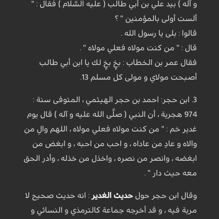
و آله ) بيد علي بن أبي طالب ( عليه السَّلام ) فقال : "
ألست أولى بالمؤمنين " ؟
قالوا : بلى يا رسول الله .
قال : " من كنت مولاه فعلي مولاه " .
فقال عمر بن الخطاب : بخٍ بخٍ لك يا ابن أبي طالب
أصبحت مولاي و مولى كل مسلم 13.
3. ابن حجر: احمد بن حجر الهيثمي ، المتوفى سنة :
974 هجرية ، أن النبي ( صلَّى الله عليه و آله ) قال يوم
غدير خم : " من كنت مولاه فعلي مولاه ، اللهم والِ من
والاه و عادِ من عاداه ، و احب من احبه ، و ابغض من
ابغضه ، وانصر من نصره ، واخذل من خذله ، وأدر الحق
معه حيث دار " .
وقال ابن حجر حول
حديث الغدير
: انه حديث صحيح لا
مرية فيه ، و قد أخرجه جماعة كالترمذي و النسائي و