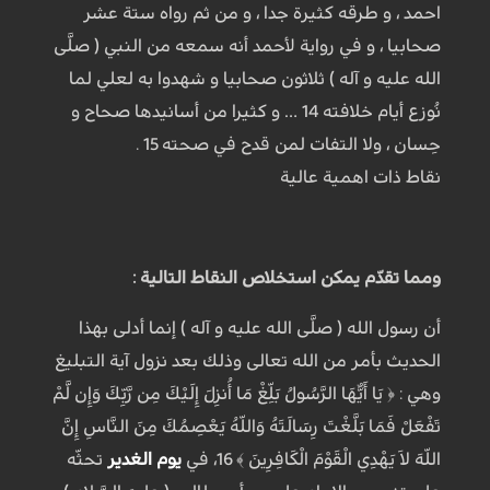
احمد ، و طرقه كثيرة جدا ، و من ثم رواه ستة عشر
صحابيا ، و في رواية لأحمد أنه سمعه من النبي ( صلَّى
الله عليه و آله ) ثلاثون صحابيا و شهدوا به لعلي لما
نُوزع أيام خلافته 14 … و كثيرا من أسانيدها صحاح و
حِسان ، ولا التفات لمن قدح في صحته 15 .
نقاط ذات اهمية عالية
ومما تقدّم يمكن استخلاص النقاط التالية :
أن رسول الله ( صلَّى الله عليه و آله ) إنما أدلى بهذا
الحديث بأمر من الله تعالى وذلك بعد نزول آية التبليغ
وهي : ﴿ يَا أَيُّهَا الرَّسُولُ بَلِّغْ مَا أُنزِلَ إِلَيْكَ مِن رَّبِّكَ وَإِن لَّمْ
تَفْعَلْ فَمَا بَلَّغْتَ رِسَالَتَهُ وَاللّهُ يَعْصِمُكَ مِنَ النَّاسِ إِنَّ
اللّهَ لاَ يَهْدِي الْقَوْمَ الْكَافِرِينَ ﴾ 16، في
يوم الغدير
تحثّه