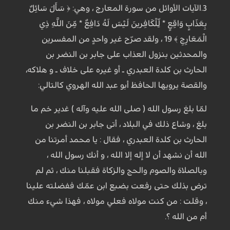
3.الآيات الأوائل من سورة المعارج ، وهي: ﴿ سَأَلَ سَائِلٌ
بِعَذَابٍ وَاقِعٍ * لِّلْكَافِرينَ لَيْسَ لَهُ دَافِعٌ * مِّنَ اللَّهِ ذِي
الْمَعَارِجِ ﴾ 19 ، ولقد صرّح غير واحدٍ من المفسرين
والمحدثين بنزول العذاب على جابر بن النضر بن
الحارث بن كلدة العبدري ـ أو غيره على خلاف ـ و هلاكه،
والقصة يرويها الحافظ أبو عبد الله الهروي كالتالي:
لمّا بلغ رسول الله ( صلى الله عليه وآله ) غدير خم ما
بلغ ، وشاع ذلك في البلاد ، أتى جابر بن النضر بن
الحارث بن كلدة العبدري ، فقال : يا محمد أمرتنا من
الله أن نشهد أن لا إله إلا الله ، و أنك رسول الله ،
وبالصلاة والصوم والحج والزكاة فقبلنا منك ، ثم لم
ترض بذلك حتى رفعت بضبع ابن عمّك ففضلته علينا
، وقلت : من كنت مولاه فعلي مولاه ، فهذا شيء منك
أم من الله ؟.