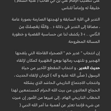
على تنصيب الإمام علي بن أبي طالب ( عليه السَّلام )
خليفةً له وإماماً للناس.
التدبر في الآية السابقة و لهجتها الصارمة بصورة عامة
، مضافا إلى التدبر في دلالة ﴿ ... وَاللّهُ يَعْصِمُكَ مِنَ
النَّاسِ ... ﴾ 3 يكشف لنا عن حساسية القضية و خطورة
المسالة المطروحة.
إن انتخاب " غدير خم " الصحراء القاحلة التي يلفحها
الهجير و تلتهب رمالها بوهج الظهيرة كمكان لإلقاء
حديث الغدير
، و انتخاب المقطع الأخير من حياة
الرسول ( صلَّى الله عليه و آله ) كزمان لإلقاء الحديث ،
وانتخاب الاجتماع التاريخي الحاشد الذي يشكله
الحجاج العائدون من بيت الله الحرام كمستمعين لهذا
الخطاب التاريخي الهام ، إلى غيرها من الأمور إن عبرت
عن شيء فإنما تعبّر عن أهمية ما أمر الله النبي (