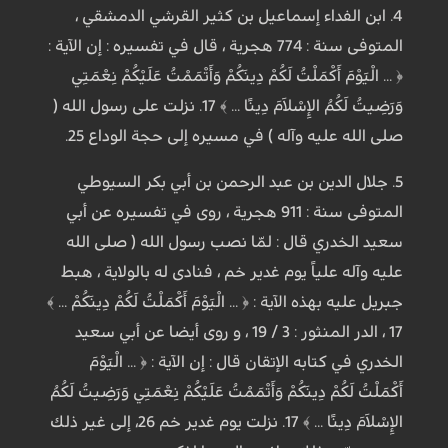
4. ابن الفداء إسماعيل بن كثير القرشي الدمشقي ،
المتوفى سنة : 774 هجرية ، قال في تفسيره : إن الآية :
﴿ ... الْيَوْمَ أَكْمَلْتُ لَكُمْ دِينَكُمْ وَأَتْمَمْتُ عَلَيْكُمْ نِعْمَتِي
وَرَضِيتُ لَكُمُ الإِسْلاَمَ دِينًا ... ﴾ 17. نزلت على رسول الله (
صلى الله عليه وآله ) في مسيره إلى حجة الوداع 25.
5. جلال الدين بن عبد الرحمن بن أبي بكر السيوطي
المتوفى سنة : 911 هجرية ، روى في تفسيره عن أبي
سعيد الخدري قال : لمّا نصب رسول الله ( صلى الله
عليه وآله علياً يوم غدير خم ، فنادى له بالولاية ، هبط
جبريل عليه بهذه الآية : ﴿ ... الْيَوْمَ أَكْمَلْتُ لَكُمْ دِينَكُمْ ... ﴾
17 ، الدر المنثور : 3 / 19 ، و روى أيضا عن أبي سعيد
الخدري في كتابه الإتقان قال : إن الآية : ﴿ ... الْيَوْمَ
أَكْمَلْتُ لَكُمْ دِينَكُمْ وَأَتْمَمْتُ عَلَيْكُمْ نِعْمَتِي وَرَضِيتُ لَكُمُ
الإِسْلاَمَ دِينًا ... ﴾ 17. نزلت يوم غدير خم 26، إلى غير ذلك