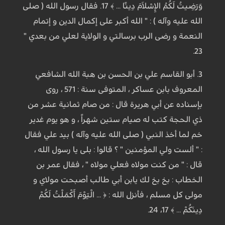
وَرَضِيتُ لَكُمُ الإِسْلاَمَ دِينًا ... ﴾ 17. فقال رسول الله ( صلى
الله عليه وآله ) : " الله أكبر على إكمال الدين و إتمام
النعمة و رضى الرب برسالتي و الولاية لعلي من بعدي "
23.
3. أبو القاسم علي بن الحسن بن هبة الله الشافعي
المعروف بابن عساكر ، المتوفى سنة : 571 ، روى
بإسناده عن أبي هريرة قال : من صام ثمانية عشر من
ذي الحجة كتب له صيام ستين شهراً ، و هو يوم غدير
خم لما أخذ النبي ( صلى الله عليه وآله ) بيد علي فقال
: " ألست ولي المؤمنين " ؟ قالوا : بلى يا رسول الله ،
قال : " من كنت مولاه فعلي مولاه " ، فقال عمر بن
الخطاب : بخ بخ لك يابن أبي طالب أصبحت مولاي و
مولى كل مسلم ، فأنزل الله : ﴿ ... الْيَوْمَ أَكْمَلْتُ لَكُمْ
دِينَكُمْ ... ﴾ 17، 24.