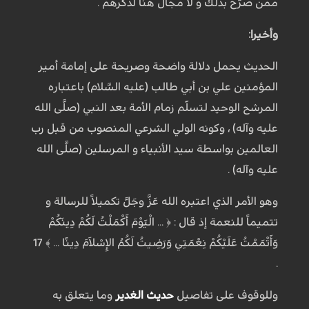
ممن صرّح بذلك و لا مجال هنا لذكرهم .
وأخيرا:
الحديث يحمل دلالة واضحة وصريحة على إمامة أمير
المؤمنين علي بن أبي طالب (عليه السَّلام) باعتباره
المرشح الوحيد لتسلّم زمام الأمة بعد النبي (صلَّى الله
عليه وآله) ، وكونه الولي الشرعي المنصوب من قبل رب
العالمين بواسطة سيد الأنبياء و المرسلين (صلَّى الله
عليه وآله) .
وهو الأمر الذي اعتبره الله عَزَّ وجَلَّ تكميلاً للرسالة و
تتميماً للنعمة إذ قال : ﴿ ... الْيَوْمَ أَكْمَلْتُ لَكُمْ دِينَكُمْ
وَأَتْمَمْتُ عَلَيْكُمْ نِعْمَتِي وَرَضِيتُ لَكُمُ الإِسْلاَمَ دِينًا ... ﴾ 17
.
وللوقوف على تفاصيل
حديث الغدير
وما يتعلق به