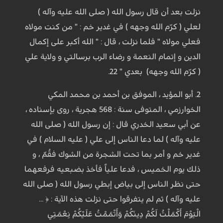
نزلت بعد أن قال رسول الله ( صلى الله عليه وآله )
لعلي ( كرّم الله وجهه ) في غدير خم : " من كنت مولاه
فعلي مولاه " فلما نزلت ، قال : " الله أكبر على إكمال
الدين و إتمام النعمة و رضاء الرب برسالتي و ولاية علي
( كرّم الله وجهه) بعدي " 22.
2. أبو المؤيد ، الموفق بن أحمد بن محمد المكي
الخوارزمي ، المتوفى سنة : 568 هجرية ، روى بإسناده ،
عن أبي سعيد الخدري قال : إن رسول الله ( صلى الله
عليه وآله ) لما دعا الناس إلى علي ( عليه السلام ) في
غدير خم و أمر بما تحت الشجرة من الشوك فقُمّ ، و
ذلك يوم الخميس ، فدعا علياً فأخذ بضبعيه فرفعهما
حتى نظر الناس إلى بياض إبطي رسول الله ( صلى الله
عليه وآله ) ثم لم يتفرقوا حتى نزلت هذه الآية : ﴿ ...
الْيَوْمَ أَكْمَلْتُ لَكُمْ دِينَكُمْ وَأَتْمَمْتُ عَلَيْكُمْ نِعْمَتِي