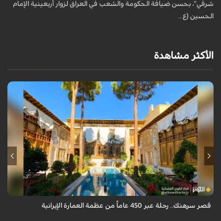
شرفي"، بحسن ضيافة الحكومة والشعب في العراق لزوار أربعينية الإمام
ش
الحسين (ع...
ا
الأكثر مشاهدة
يقع قصر سرهنك في أصفهان، الذي يمتد عمره إلى 450 عاماً، ليكون سرداً حياً
لأربعة عصور تاريخية وشاهداً على عبق العمارة الإيرانية.
قصر سرهنك.. رحلة عبر 450 عاماً من عظمة العمارة الإيرانية