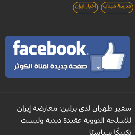
مدرسة ميناب
اخبار ايران
سفير طهران لدى برلين: معارضة إيران
للأسلحة النووية عقيدة دينية وليست
تكتيكًا سياسيًا