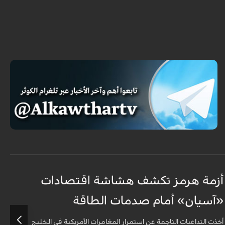
أزمة هرمز تكشف هشاشة اقتصادات
ه
«آسيان» أمام صدمات الطاقة
ا
أخذت التداعيات الناجمة عن استمرار المغامرات الأمريكية في الخليج