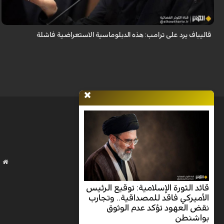
والتهديدات المتكررة لم تعد تُجدي نفعاً، واصفاً إياها بالدبلوماسية الفاشلة.
قاليباف يرد على ترامب: هذه الدبلوماسية الاستعراضية فاشلة
قائد الثورة الإسلامية: توقيع الرئيس
الأميركي فاقد للمصداقية.. وتجارب
نقض العهود تؤكد عدم الوثوق
بواشنطن