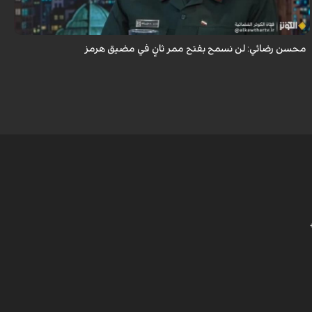
أكد اللواء محسن رضائي أن إيران لن تسمح بفتح ممر ثانٍ في مضيق هرمز.
محسن رضائي: لن نسمح بفتح ممر ثانٍ في مضيق هرمز
ه