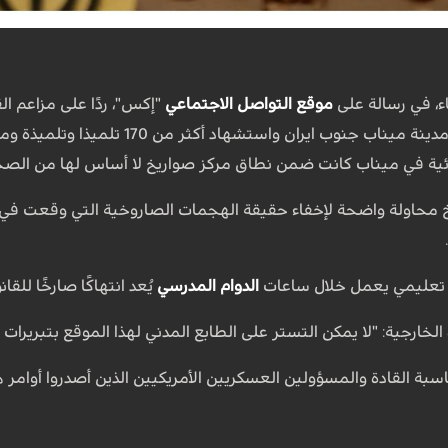
اء، في رسالة على
موقع التواصل الاجتماعي
"إكس"، ردًا على مزاعم ا
"شجرة طيبة" الابتدائية في مدينة مين
ئية في ميناب كانت ضمن نطاق مركز صواريخ لا أساس لها من الصحة
ز تعليمي يعمل خلال ساعات
الدوام المدرسي
يُعد انتهاكًا صارخًا للقا
خارجية: "لا يمكن التستر على الطابع المدني لهذا الموقع بتبريرات فن
سبة القادة والمسؤولين العسكريين الأمريكيين الذين أصدروا أوامر ه