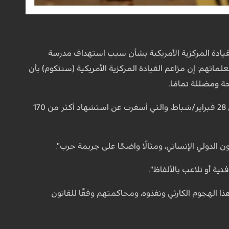
لقيادة المركزية الأمريكية بشأن سبب استهداف مدرسة
اب جنوب ايران واستشهاد أكثر من 170 تلميذا وتلميذة ومعلماتهم: إن مزاعم القيادة المركزية الأمريكية (سنتكوم) بأن
 ومضللة تمامًا.
وأضاف: "هذا التشويه الصارخ محاولة واضحة لإخفاء حقيقة الهجمات الصاروخية التي وقعت في 28 فبراير/شباط، والتي أسفرت عن استشهاد أكثر من 170
نون الدولي الإنساني، ومثالًا واضحًا على جريمة حرب".
ية أو تلاعب بالألفاظ".
ذا الهجوم الكارثي ونفذوه، ومحاكمتهم وفقًا للقانون