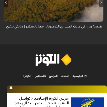
من قلب طبيعة هراز التي كانت يوماً من أجمل الموائل الطبيعية في إيران، يحذر
المعد من كارثة بيئية: "وحش الأعمال والمشاريع التدميرية تنهش بجسم
طبيعة إيران...
طبيعة هراز في مهبّ المشاريع التدميرية... جمال يُحتضر | وثائقي بلادي
الرئيسية
الأحدث
البرامج
فلسطين
الكوثر+
حرس الثورة الإسلامية: نواصل
المقاومة حتى النصر النهائي بعد
Nilesat 11900 V | Badr 8 11747 V | Badr5 12284 V