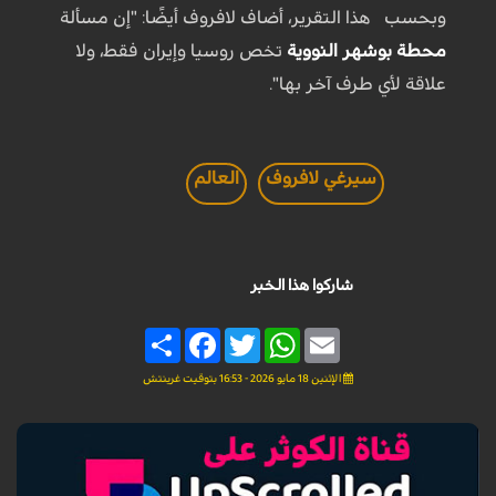
وبحسب هذا التقرير، أضاف لافروف أيضًا: "إن مسألة
محطة بوشهر النووية
تخص روسيا وإيران فقط، ولا
علاقة لأي طرف آخر بها".
سيرغي لافروف
العالم
شاركوا هذا الخبر
Share
Facebook
Twitter
WhatsApp
Email
الإثنين 18 مايو 2026 - 16:53 بتوقيت غرينتش