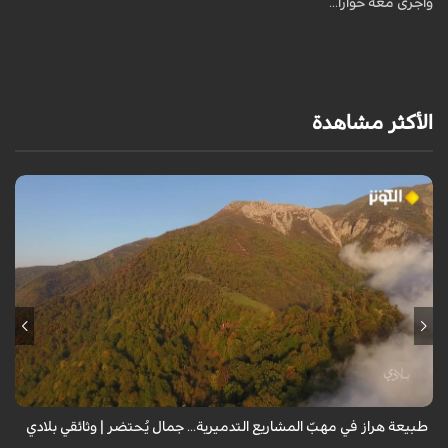
وأجرى معه حواراً...
الأكثر مشاهدة
من قلب طبيعة هراز التي كانت يوماً من أجمل الموائل الطبيعية في إيران، يحذر
المعد من كارثة بيئية: "وحش الأعمال والمشاريع التدميرية تنهش بجسم
طبيعة إيران...
طبيعة هراز في مهبّ المشاريع التدميرية... جمال يُحتضر | وثائقي بلادي