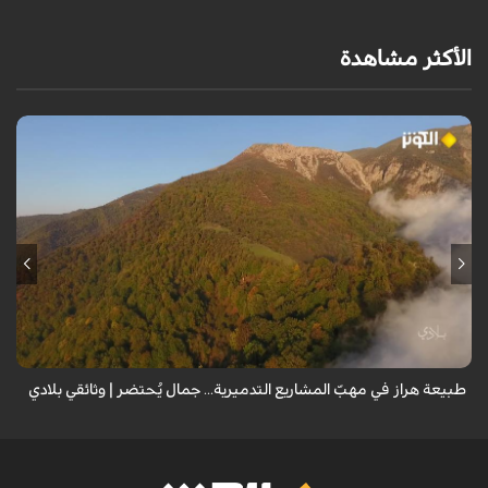
الأكثر مشاهدة
من قلب طبيعة هراز التي كانت يوماً من أجمل الموائل الطبيعية في إيران، يحذر
المعد من كارثة بيئية: "وحش الأعمال والمشاريع التدميرية تنهش بجسم
طبيعة إيران...
طبيعة هراز في مهبّ المشاريع التدميرية... جمال يُحتضر | وثائقي بلادي