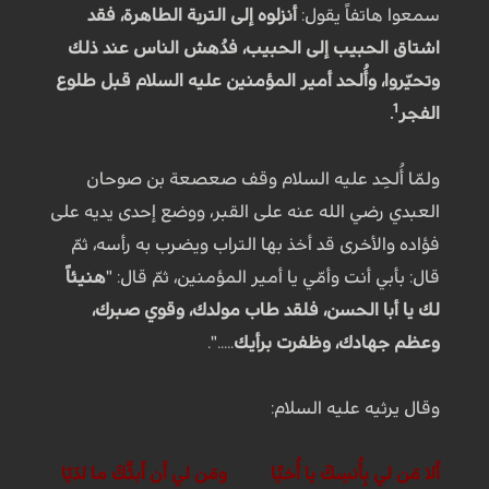
سمعوا هاتفاً يقول:
أنزلوه إلى التربة الطاهرة، فقد
اشتاق الحبيب إلى الحبيب، فدُهش الناس عند ذلك
وتحيّروا، وأُلحد أمير المؤمنين عليه السلام قبل طلوع
1
الفجر
.
ولمّا أُلحِد عليه السلام وقف صعصعة بن صوحان
العبدي رضي الله عنه على القبر، ووضع إحدى يديه على
فؤاده والأخرى قد أخذ بها التراب ويضرب به رأسه، ثمّ
قال: بأبي أنت وأمّي يا أمير المؤمنين، ثمّ قال: "
هنيئاً
لك يا أبا الحسن، فلقد طاب مولدك، وقوي صبرك،
وعظم جهادك، وظفرت برأيك
.....".
وقال يرثيه عليه السلام:
أَلا مَن لي بِأُنسِكَ يا أُخيَّا ومَن لي أَن أَبثَّكَ ما لدَيّا