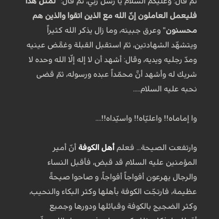
ثمّ قال: وعليكم السلام يا رسل ربي، ثمّ قال: "
لمثل هذا
فليعمل العاملون إنّ الله مع الذين اتقوا والذين هم
محسنون
" وعرق جبينه، وما زال يذكر الله كثيراً
ويتشهّد الشهادتين، ثمّ استقبل القبلة وغمَّض عينيه
ومدّ رجليه ويديه، وقال: أشهد أن لا إله إلّا الله وحده لا
شريك له وأشهد أنَّ محمّداً عبده ورسوله، ثمّ قضى
نحبه عليه السلام.....
وا إماماه!! واعليّاه!! واسيّداه!!....
وارتفعت الصيحة... فعلم
أهل الكوفة
أنّ أمير
المؤمنين عليه السلام قد قبض، فأقبل النساء
والرجال يهرعون أفواجاً أفواجاً، و صاحوا صيحةً
عظيمة، فارتجّت الكوفة بأهلها وكثر البكاء والنحيب،
وكثر الضجيج بالكوفة وقبائلها ودورها وجميع