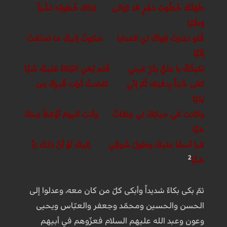
طَوَتْكَ خُطُوبُ دَهْرٍ قد تَوالى لِذاكَ خُطوبُه نَشْراً
وَطَيّا
فَلو نشرَتْ قِواكَ ليَ المَنايا شكوتُ إليكَ ما صَنَعَتْ
إلَيَّا
بَكيتُكٌ يا عليُّ بِدُرِّ عَيني فَلم يُغنِ البُكاءُ عَليكَ شَيَّا
كفى حُزناً بِدفنِك ثُمّ إنّي نَفضتُ تُرابَ قَبرِكَ مِن
يَدَيّا
وكانت في حياتِكَ لي عِظاتٌ وأنتَ اليومَ أوْعَظُ مِنكَ
حَيَّا
فيا أسفَا عليكَ وطولَ شَوقِي إليكَ لَوْ اْنَّ ذلكَ رَدَّ
2
شيَّا
ثمّ بكى بكاءً شديداً وأبكى كلّ من كان معه، وعدلوا إلى
الحسن والحسين ومحمّد وجعفر والعبّاس ويحيى
وعون وعبد الله عليهم السلام فعزّوهم في أبيهم