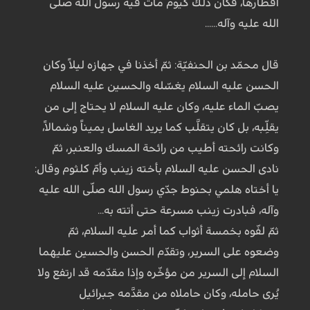
أقطارها، فكان ذلك كيوم مات فيه رسول الله صلّى
الله عليه وآله......
قال محمّد بن الحنفيّة: ثمّ أخذنا في جهازه ليلاً وكان
الحسن عليه السلام يغسّله والحسين عليه السلام
يصبّ الماء عليه، وكان عليه السلام لا يحتاج إلى من
يقلِّبه، بل كان يتقلَّب كما يريد الغاسل يميناً وشمالاً،
وكانت رائحته أطيب من رائحة المسك والعنبر، ثمّ
نادى الحسن عليه السلام بأخته زينب وأمّ كلثوم وقال:
يا أختاه هلمي بحنوط جدّي رسول الله صلّى الله عليه
وآله، فبادرت زينب مسرعة حتى أتته به...
ثمّ لفّوه بخمسة أثواب كما أمر عليه السلام، ثمّ
وضعوه على السرير، وتقدّم الحسن والحسين عليهما
السلام إلى السرير من مؤخّره وإذا مقدّمه قد ارتفع ولا
يُرى حامله، وكان حاملاه من مقدَّمه جبرائيل