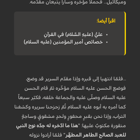
وميكائيل... فحملا مؤخّره وسارا يتبعان مقدّمه.
اقرأ أيضا:
عليٌّ (عليهِ السَّلام) في القرآنِ
خصائص أمير المؤمنين (عليه السلام)
...فلمّا انتهيا إلى قبره وإذا مقدّم السرير قد وضع،
فوضع الحسن عليه السلام مؤخّره ثمّ قام الحسن
عليه السلام وصلّى عليه والجماعة خلفه، فكبّر سبعاً
كما أمره به أبوه عليه السلام ثُمّ زحزحنا سريره وكشفنا
التراب، وإذا نحن بقبرٍ محفورٍ ولحدٍ مشقوقٍ وساجةٍ
منقورة مكتوبٌ عليها: "
هذا ما ادّخره له جدّه نوح النبي
للعبد الصالح الطاهر المطهّر
" فلمّا أرادوا نزوله