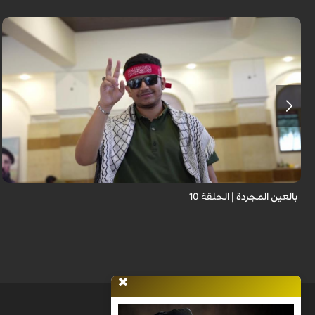
برنامج "بالعين المجردة" هو توثيق إنسانيٌّ شجاعٌ للحياة تحت وطأة الحرب، حيث
نستمع فيه إلى شهاداتٍ حيّةٍ لأشخاص عايشوا التفجيرات والدمار، فنرى بعيونهم
ت...
بالعين المجردة | الحلقة 10