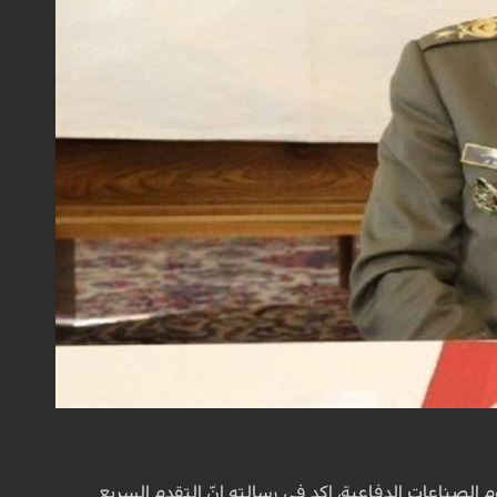
م الصناعات الدفاعية، اكد في رسالته انّ التقدم السريع