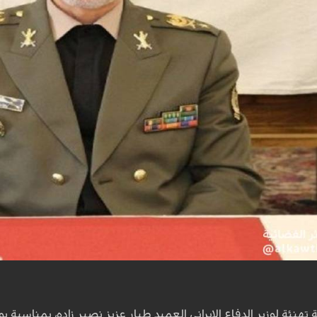
تهنئة لوزير الدفاع الايراني العميد طيار عزيز نصير زاده، بمناسبة يو