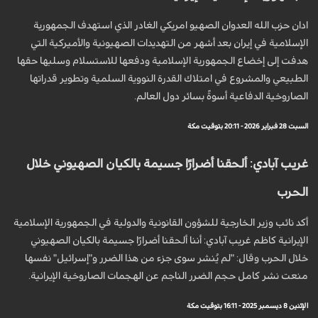
ادان حزب الله العدوان الصهيو امريكي الغادر الذي استهدف الجمهورية
الإسلامية في ‏إيران بعد أشهر من التهديدات الصهيونية والأميركية التي
هدفت إلى إخضاع الجمهورية ‏الإسلامية ودفعها للاستسلام وسلبها حقها
الطبيعي والمشروع في امتلاك القدرة النووية ‏السلمية وتطوير قدراتها
الصاروخية الدفاعية أسوةً بسائر دول العالم.‏
السبت 28 فبراير 2026 - 20:11 بتوقيت مكة
غريب آبادي: ألحقنا أضرارًا جسيمة بالكيان الصهيوني خلال
الحرب
أكد نائب وزير الخارجية للشؤون القانونية والدولية في الجمهورية الإسلامية
الإيرانية كاظم غريب آبادي: أننا ألحقنا أضرارًا جسيمة بالکیان الصهيوني
خلال الحرب وقال: "لم يُنشر سوى جزء من هذا الضرر و"إسرائيل" نفسها
منعت نشر كامل حجم الضرر الناجم عن الهجمات الصاروخية الإيرانية.
الإثنين 8 ديسمبر 2025 - 16:11 بتوقيت مكة