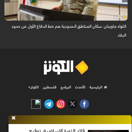
أكد قائد قوات حرس الحدود في قيادة قوى الأمن الداخلي الإيرانية (فراجا)، اللواء
علي أكبر جاويدان، أن حدود الجمهورية الإسلامية الإيرانية تُصان بعزة واقتد...
اللواء جاويدان: سكان المناطق الحدودية هم خط الدفاع الأول عن حدود
البلاد
الرئيسية
الأحدث
البرامج
فلسطين
الكوثر+
Nilesat 11900 V | Badr 8 11747 V | Badr5 12284 V
قائد الثورة الإسلامية: توقيع