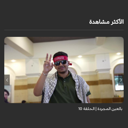
الأكثر مشاهدة
برنامج "بالعين المجردة" هو توثيق إنسانيٌّ شجاعٌ للحياة تحت وطأة الحرب،
حيث نستمع فيه إلى شهاداتٍ حيّةٍ لأشخاص عايشوا التفجيرات والدمار، فنرى
بعيونهم ت...
بالعين المجردة | الحلقة 10